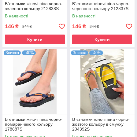
В`єтнамки жіночі піна чорно-
В`єтнамки жіночі піна чорно-
зеленого кольору 212838S
червоного кольору 212837S
В наявності
В наявності
146
146
₴
₴
244 ₴
244 ₴
Купити
Купити
Знижка
–40%
Знижка
–40%
В`єтнамки жіночі піна чорно-
В`єтнамки жіночі піна чорно-
помаранчекого кольору
жовтого кольору в смужку
178687S
204392S
Готово до відправки
Готово до відправки