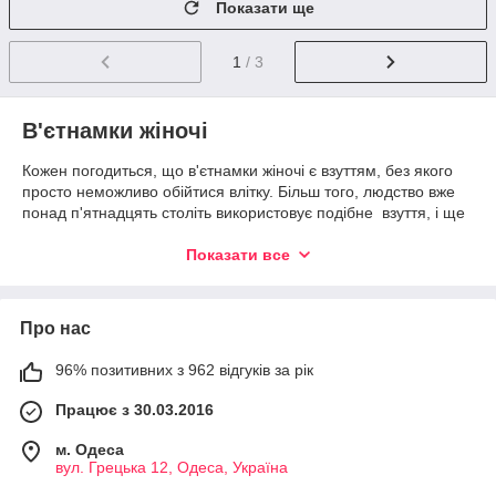
Показати ще
1
/ 3
В
'єтнамки жіночі
Кожен погодиться, що в'єтнамки жіночі є взуттям, без якого
просто неможливо обійтися влітку. Більш того, людство вже
понад п'ятнадцять століть використовує подібне взуття, і ще
стародавні єгиптяни носили в'єтнамки. Через деякий час
таким взуттям стали користуватися і римляни, і вже після
Показати все
цього у в'єтнамках стали ходити й жителі Азії. Цікаво, що
населення Японії вважає в'єтнамки національним одягом, а
ось безпосередньо у В'єтнамі так не вважається.
Про нас
В Америці населення познайомилося з даним взуттям вже
після того, як була завершена друга світова,
96% позитивних з 962 відгуків за рік
військовослужбовці використовували їх як сувеніри. Дизайн
Працює з 30.03.2016
в'єтнамок зазнав змін порівняно недавно, взуття придбало
яскравості, особливого стилю, стала надзвичайно
м. Одеса
популярною. Дизайнери ґрунтовно попрацювали над
вул. Грецька 12, Одеса, Україна
зовнішнім виглядом взуття, і тепер ми можемо купити
в'єтнамки жіночі в сучасному варіанті.