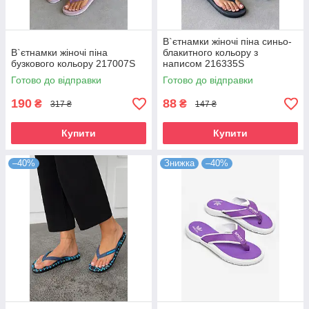
В`єтнамки жіночі піна синьо-
В`єтнамки жіночі піна
блакитного кольору з
бузкового кольору 217007S
написом 216335S
Готово до відправки
Готово до відправки
190
88
₴
₴
317 ₴
147 ₴
Купити
Купити
–40%
Знижка
–40%