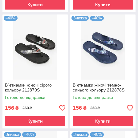
Купити
Купити
–40%
Знижка
–40%
В`єтнамки жіночі сірого
В`єтнамки жіночі темно-
кольору 212879S
синього кольору 212878S
Готово до відправки
Готово до відправки
156
156
₴
₴
260 ₴
260 ₴
Купити
Купити
Знижка
–40%
Знижка
–40%