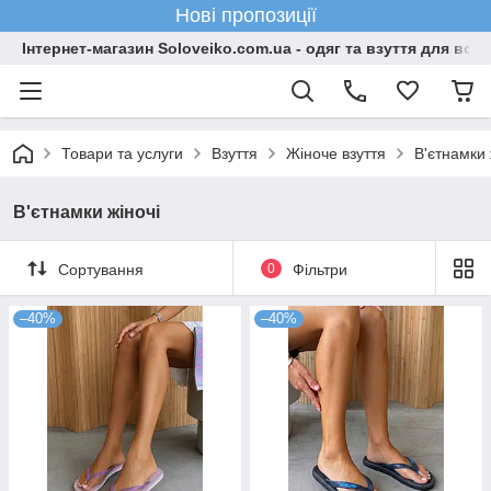
Нові пропозиції
Інтернет-магазин Soloveiko.com.ua - одяг та взуття для всієї 
Товари та услуги
Взуття
Жіноче взуття
В'єтнамки 
В'єтнамки жіночі
Сортування
0
Фільтри
–40%
–40%