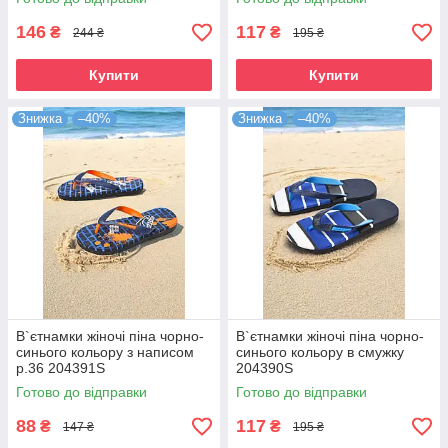
146
117
₴
₴
244 ₴
195 ₴
Купити
Купити
Знижка
–40%
Знижка
–40%
В`єтнамки жіночі піна чорно-
В`єтнамки жіночі піна чорно-
синього кольору з написом
синього кольору в смужку
р.36 204391S
204390S
Готово до відправки
Готово до відправки
88
117
₴
₴
147 ₴
195 ₴