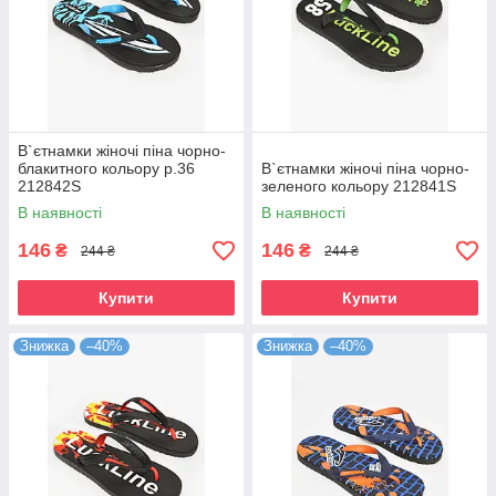
В`єтнамки жіночі піна чорно-
блакитного кольору р.36
В`єтнамки жіночі піна чорно-
212842S
зеленого кольору 212841S
В наявності
В наявності
146
146
₴
₴
244 ₴
244 ₴
Купити
Купити
Знижка
–40%
Знижка
–40%