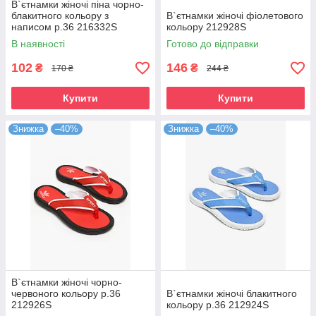
В`єтнамки жіночі піна чорно-
блакитного кольору з
В`єтнамки жіночі фіолетового
написом р.36 216332S
кольору 212928S
В наявності
Готово до відправки
102
146
₴
₴
170 ₴
244 ₴
Купити
Купити
Знижка
–40%
Знижка
–40%
В`єтнамки жіночі чорно-
червоного кольору р.36
В`єтнамки жіночі блакитного
212926S
кольору р.36 212924S