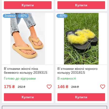
Купити
Купити
Знижка
–40%
–40%
В`єтнамки жіночі піна
В`єтнамки жіночі чорного
бежевого кольору 203931S
кольору 203181S
Готово до відправки
В наявності
175
146
₴
₴
292 ₴
244 ₴
Купити
Купити