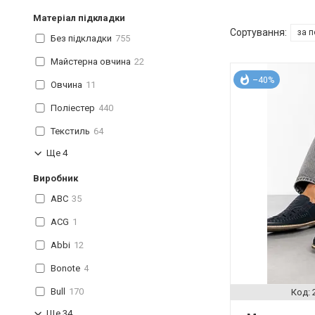
Матеріал підкладки
Без підкладки
755
Майстерна овчина
22
–40%
Овчина
11
Поліестер
440
Текстиль
64
Ще 4
Виробник
ABC
35
ACG
1
Abbi
12
Bonote
4
Bull
170
Ще 34