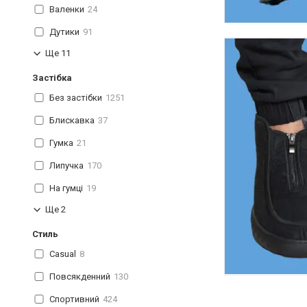
Валенки
24
Дутики
91
Ще 11
Застібка
Без застібки
1251
Блискавка
37
Гумка
21
Липучка
170
На гумці
19
Ще 2
Стиль
Casual
8
Повсякденний
130
Спортивний
424