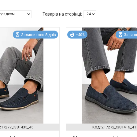
Залишилось 8 днів
–40%
Залиши
217277_!381435_45
217272_!381416_41