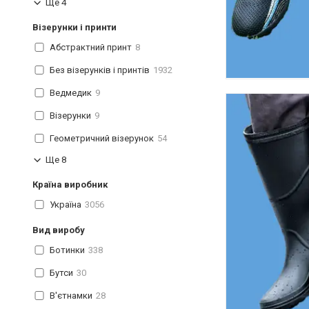
Ще 4
Візерунки і принти
Абстрактний принт
8
Без візерунків і принтів
1932
Ведмедик
9
Візерунки
9
Геометричний візерунок
54
Ще 8
Країна виробник
Україна
3056
Вид виробу
Ботинки
338
Бутси
30
В'єтнамки
28