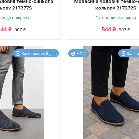
ловічі темно-синього
Мокасини чоловічі темно-
ьору 217277S
кольору 217272S
во до відправки
Готово до відправки
544 ₴
544 ₴
907 ₴
907 ₴
Залишилось 8 днів
–40%
Залиш