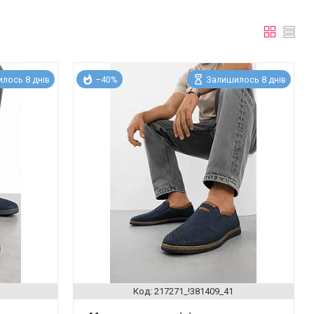
лось 8 днів
–40%
Залишилось 8 днів
217271_!381409_41