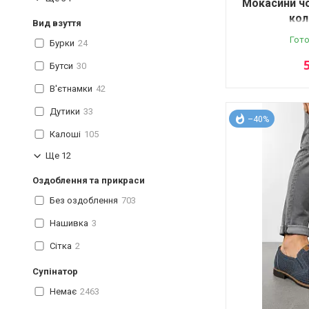
Мокасини чо
кол
Вид взуття
Гото
Бурки
24
Бутси
30
В'єтнамки
42
Дутики
33
–40%
Калоші
105
Ще 12
Оздоблення та прикраси
Без оздоблення
703
Нашивка
3
Сітка
2
Супінатор
Немає
2463