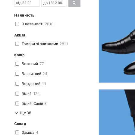
Наявність
В наявності
2810
Акція
Товари зі знижками
2811
Колір
Бежевий
77
Блакитний
24
Бордовий
11
Білий
124
Білий; Синій
3
Ще 38
Склад
Замша
4