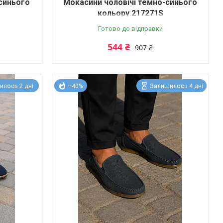
синього
Мокасини чоловічі темно-синього
кольору 217271S
Готово до відправки
544 ₴
907 ₴
илось 2 дні
–40%
Залишилось 4 дні