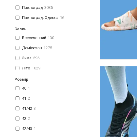
Павлоград
3035
Павлоград; Одесса
16
Сезон
Всесезонний
130
Демісезон
1275
Зима
596
Літо
1029
Розмір
40
1
41
2
41/42
3
42
2
42/43
1