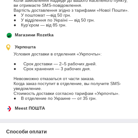
Коли замовлення надійде до вашого населеного пункту, 
ви отримаєте SMS-повідомлення.

Вартість доставлення згідно з тарифами «Нової Пошти».

●    У поштомат —від 50 грн. 

●    У відділення по Україні — від 50 грн.

●    Кур'єром — від 85 грн.
Магазини Rozetka
Укрпошта
Условия доставки в отделения «Укрпочты»:

●	Срок доставки — 2–5 рабочих дней.

●	Срок хранения — 3 рабочих дня.

Невозможно отказаться от части заказа.

Когда заказ поступит в отделение, вы получите SMS-
уведомление.

Стоимость доставки согласно тарифам «Укрпочты».

●    В отделение по Украине — от 35 грн.
Meest ПОШТА
Способи оплати