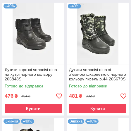
–40%
–40%
Дутики короткі чоловічі піна
Дутики чоловічі піна зі
на хутрі чорного кольору
з`ємною шкарпеткою чорного
206848S
кольору пксель р.44 206679S
Готово до відправки
Готово до відправки
476
481
₴
₴
794 ₴
802 ₴
Купити
Купити
Знижка
–40%
Знижка
–40%