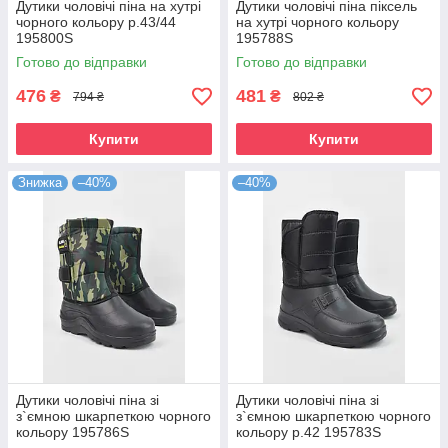
Дутики чоловічі піна на хутрі
Дутики чоловічі піна піксель
чорного кольору р.43/44
на хутрі чорного кольору
195800S
195788S
Готово до відправки
Готово до відправки
476
481
₴
₴
794 ₴
802 ₴
Купити
Купити
Знижка
–40%
–40%
Дутики чоловічі піна зі
Дутики чоловічі піна зі
з`ємною шкарпеткою чорного
з`ємною шкарпеткою чорного
кольору 195786S
кольору р.42 195783S