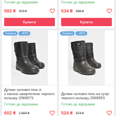
189142S
Готово до відправки
Готово до відправки
582
534
₴
₴
970 ₴
890 ₴
Купити
Купити
Знижка
–40%
Знижка
–40%
Дутики чоловічі піна зі
з`ємною шкарпеткою чорного
Дутики чоловічі піна на хутрі
кольору 206897S
чорного кольору 206895S
Готово до відправки
Готово до відправки
602
524
₴
₴
1 004 ₴
874 ₴