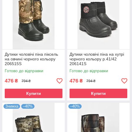
Дутики чоловічі піна піксель
Дутики чоловічі піна на хутрі
на овчині чорного кольору
чорного кольору р.41/42
206515S
206141S
Готово до відправки
Готово до відправки
476
476
₴
₴
794 ₴
794 ₴
Купити
Купити
Знижка
–40%
–40%