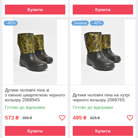
Купити
Купити
–40%
Знижка
–40%
Дутики чоловічі піна зі
з`ємною шкарпеткою чорного
Дутики чоловічі піна на хутрі
кольору 206894S
чорного кольору 206876S
Готово до відправки
Готово до відправки
573
495
₴
₴
955 ₴
825 ₴
Купити
Купити