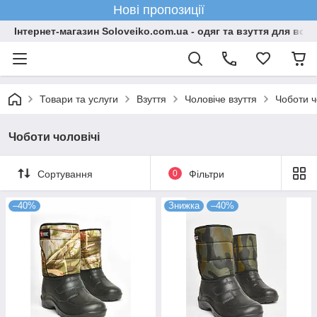
Нові пропозиції
Інтернет-магазин Soloveiko.com.ua - одяг та взуття для всієї 
Товари та услуги
Взуття
Чоловіче взуття
Чоботи ч
Чоботи чоловічі
Сортування
0
Фільтри
–40%
Знижка
–40%