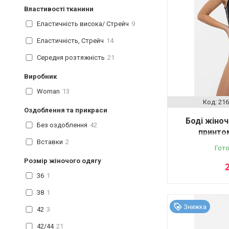
Властивості тканини
Еластичність висока/ Стрейч
9
Еластичність, Стрейч
14
Середня розтяжність
21
Виробник
Woman
13
216
Оздоблення та прикраси
Боді жіноч
Без оздоблення
42
принтом
Вставки
2
Гото
Розмір жіночого одягу
36
1
38
1
Знижка
42
3
42/44
21