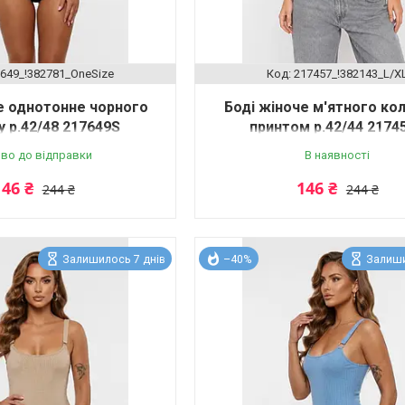
649_!382781_OneSize
217457_!382143_L/X
е однотонне чорного
Боді жіноче м'ятного ко
 р.42/48 217649S
принтом р.42/44 2174
во до відправки
В наявності
146 ₴
146 ₴
244 ₴
244 ₴
Залишилось 7 днів
–40%
Залиши