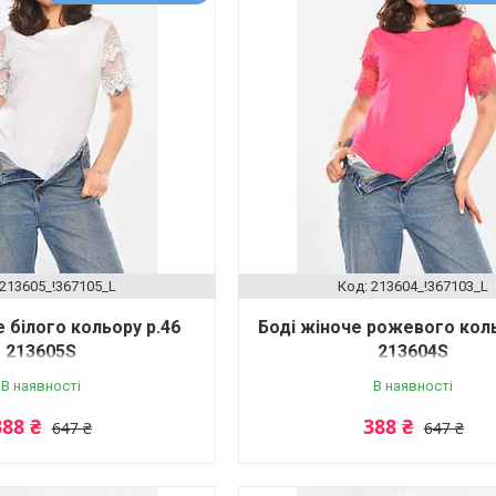
213605_!367105_L
213604_!367103_L
е білого кольору р.46
Боді жіноче рожевого коль
213605S
213604S
В наявності
В наявності
388 ₴
388 ₴
647 ₴
647 ₴