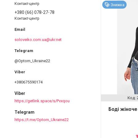
Контакт-центр
Знижка
+380 (66) 078-27-78
Контакт-центр
soloveiko.com.ua@ukr.net
@Optom_Ukraine22
+380675590174
Viber
https://getlink.space/s/Pvxqou
Боді жіноче
Telegram
https://t.me/Optom_Ukraine22