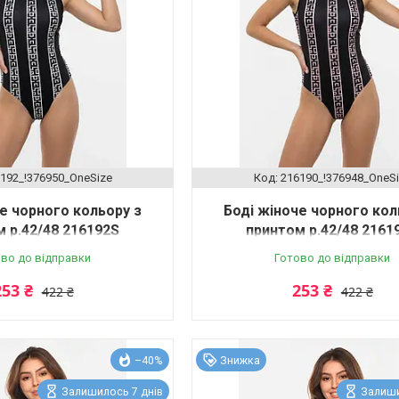
192_!376950_OneSize
216190_!376948_OneS
е чорного кольору з
Боді жіноче чорного кол
 р.42/48 216192S
принтом р.42/48 2161
во до відправки
Готово до відправки
253 ₴
253 ₴
422 ₴
422 ₴
–40%
Знижка
Залишилось 7 днів
Залиши