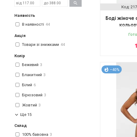
217
Наявність
Боді жіноче
В наявності
44
кольору
Гото
Акція
Товари зі знижками
44
Колір
Бежевий
3
–40%
Блакитний
3
Білий
6
Бірюзовий
3
Жовтий
3
Ще 15
Склад
100% бавовна
3