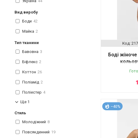
Україна
44
Вид виробу
Боди
42
Майка
2
Тип тканини
217
Бавовна
3
Боді жіноч
кольору
Біфлекс
2
Гото
Коттон
26
Поліамід
2
Поліестер
4
Ще 1
–40%
Стиль
Молодіжний
8
Повсякденний
19