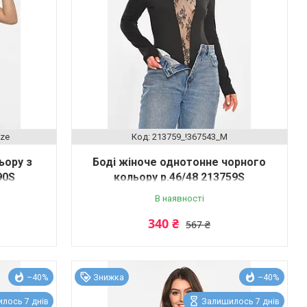
ize
213759_!367543_M
ьору з
Боді жіноче однотонне чорного
90S
кольору р.46/48 213759S
В наявності
340 ₴
567 ₴
–40%
Знижка
–40%
лось 7 днів
Залишилось 7 днів