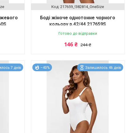
ize
217659_!382814_OneSize
ежевого
Боді жіноче однотонне чорного
60S
кольору р.42/44 217659S
Готово до відправки
146 ₴
244 ₴
лось 7 днів
–40%
Залишилось 46 днів