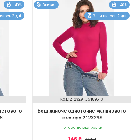
–40%
Знижка
–40%
илось 2 дні
Залишилось 2 дні
212329_!361895_S
летового
Боді жіноче однотонне малинового
0S
кольору 212329S
Готово до відправки
146 ₴
244 ₴