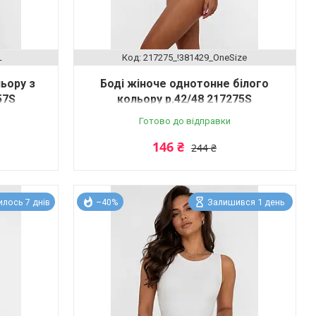
L
217275_!381429_OneSize
льору з
Боді жіноче однотонне білого
57S
кольору р.42/48 217275S
Готово до відправки
146 ₴
244 ₴
лось 7 днів
–40%
Залишився 1 день