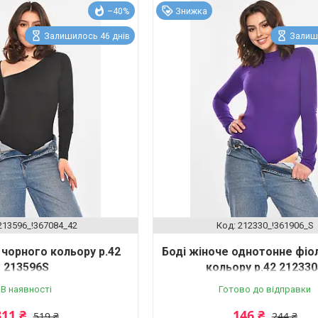
–40%
Знижка
Залишилось 46 днів
Залиш
213596_!367084_42
212330_!361906_S
 чорного кольору р.42
Боді жіноче однотонне фіо
213596S
кольору р.42 21233
В наявності
Готово до відправки
311 ₴
146 ₴
519 ₴
244 ₴