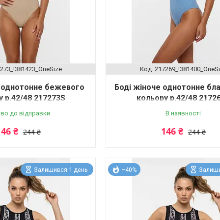
273_!381423_OneSize
217269_!381400_OneS
е однотонне бежевого
Боді жіноче однотонне бл
 р.42/48 217273S
кольору р.42/48 2172
во до відправки
В наявності
146 ₴
146 ₴
244 ₴
244 ₴
Залишився 1 день
–40%
Залиши