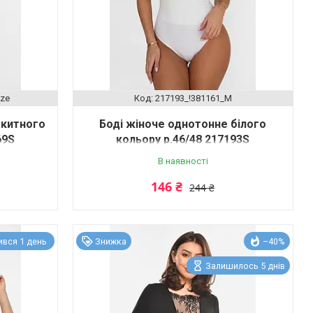
ize
217193_!381161_M
акитного
Боді жіноче однотонне білого
69S
кольору р.46/48 217193S
В наявності
146 ₴
244 ₴
вся 1 день
Знижка
–40%
Залишилось 5 днів