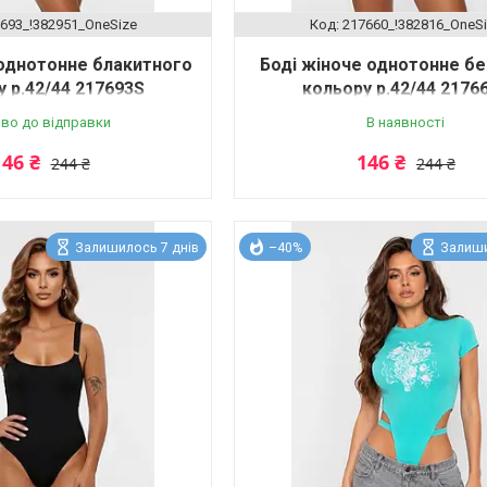
693_!382951_OneSize
217660_!382816_OneS
 однотонне блакитного
Боді жіноче однотонне б
 р.42/44 217693S
кольору р.42/44 2176
во до відправки
В наявності
146 ₴
146 ₴
244 ₴
244 ₴
Залишилось 7 днів
–40%
Залиши