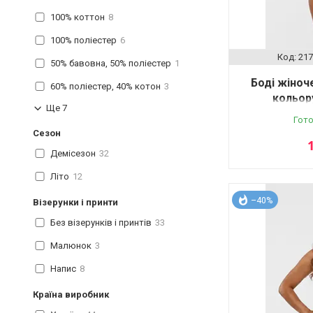
100% коттон
8
100% поліестер
6
217
50% бавовна, 50% поліестер
1
Боді жіноч
60% поліестер, 40% котон
3
кольору
Ще 7
Гото
Сезон
Демісезон
32
Літо
12
–40%
Візерунки і принти
Без візерунків і принтів
33
Малюнок
3
Напис
8
Країна виробник