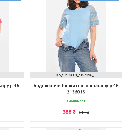
213601_!367096_L
ору р.46
Боді жіноче блакитного кольору р.46
213601S
В наявності
388 ₴
647 ₴