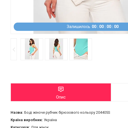
Залишилось
0
0
0
0
0
0
0
0
Опис
Назва:
Боді жіноче рубчик бірюзового кольору 204405S
Країна виробник:
Україна
Категорія:
Для жінок