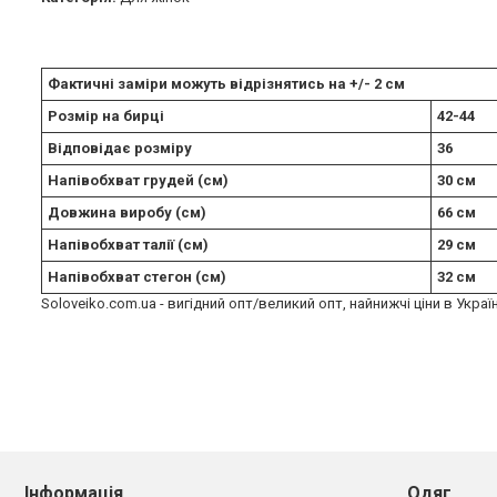
Фактичні заміри можуть відрізнятись на +/- 2 см
Розмір на бирці
42-44
Відповідає розміру
36
Напівобхват грудей (см)
30 см
Довжина виробу (см)
66 см
Напівобхват талії (см)
29 см
Напівобхват стегон (см)
32 см
Soloveiko.com.ua - вигідний опт/великий опт, найнижчі ціни в Украї
Інформація
Одяг