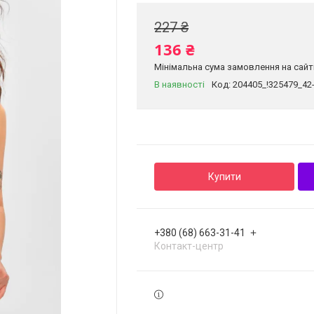
227 ₴
136 ₴
Мінімальна сума замовлення на сайті
В наявності
Код:
204405_!325479_42
Купити
+380 (68) 663-31-41
Контакт-центр