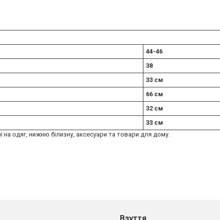
44-46
38
33 см
66 см
32 см
33 см
ні на одяг, нижню білизну, аксесуари та товари для дому.
Взуття