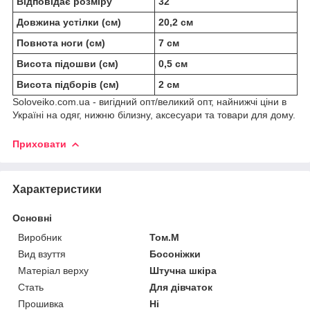
Відповідає розміру
32
Довжина устілки (см)
20,2 см
Повнота ноги (см)
7 см
Висота підошви (см)
0,5 см
Висота підборів (см)
2 см
Soloveiko.com.ua - вигідний опт/великий опт, найнижчі ціни в
Україні на одяг, нижню білизну, аксесуари та товари для дому.
Приховати
Характеристики
Основні
Виробник
Том.М
Вид взуття
Босоніжки
Матеріал верху
Штучна шкіра
Стать
Для дівчаток
Прошивка
Ні