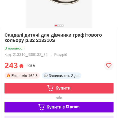
Сандалі дитячі для дівчинки графітового
кольору р.32 213310S
В наявності
Код: 213310_!366132_32
Роздріб
243
₴
405 ₴
Економія
162 ₴
Залишилось
2 дні
Купити
або
Купити з