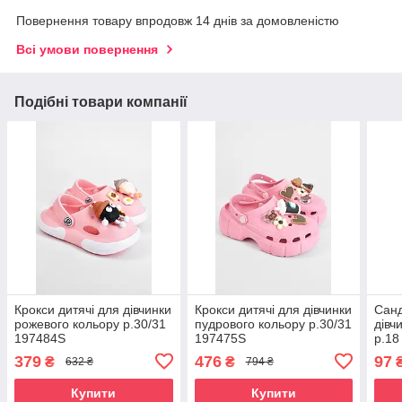
Повернення товару впродовж 14 днів за домовленістю
Всі умови повернення
Подібні товари компанії
Крокси дитячі для дівчинки
Крокси дитячі для дівчинки
Санд
рожевого кольору р.30/31
пудрового кольору р.30/31
дівч
197484S
197475S
р.18
379
476
97
₴
₴
632 ₴
794 ₴
Купити
Купити