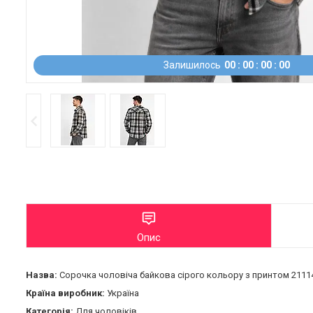
Залишилось
0
0
0
0
0
0
0
0
Опис
Назва:
Сорочка чоловіча байкова сірого кольору з принтом 2111
Країна виробник:
Україна
Категорія:
Для чоловіків