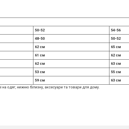
50-52
54-56
48-50
50-52
62 см
65 см
61 см
62 см
62 см
63 см
53 см
55 см
59 см
63 см
ні на одяг, нижню білизну, аксесуари та товари для дому.