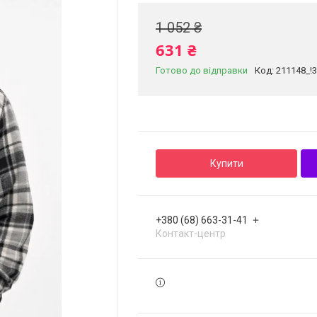
1 052 ₴
631 ₴
Готово до відправки
Код:
211148_!
Купити
+380 (68) 663-31-41
Контакт-центр