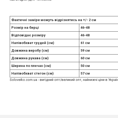
Фактичні заміри можуть відрізнятись на +/- 2 см
Розмір на бирці
46-48
Відповідає розміру
46-48
Напівобхват грудей (см)
61 см
Довжина виробу (см)
59 см
Довжина рукава (см)
60 см
Ширина по плечах (см)
50 см
Напівобхват стегон (см)
57 см
Soloveiko.com.ua - вигідний опт/великий опт, найнижчі ціни в Украї