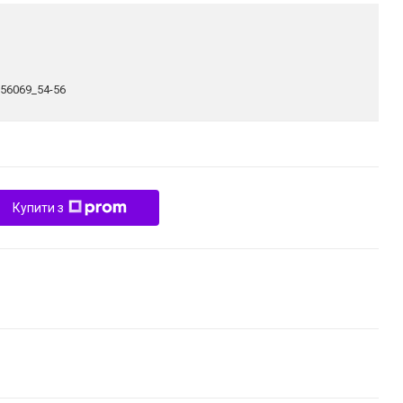
356069_54-56
Купити з