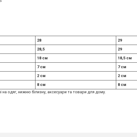
S
28
29
28,5
29
18 см
18,5 см
7 см
7 см
2 см
2 см
8 см
8 см
ні на одяг, нижню білизну, аксесуари та товари для дому.