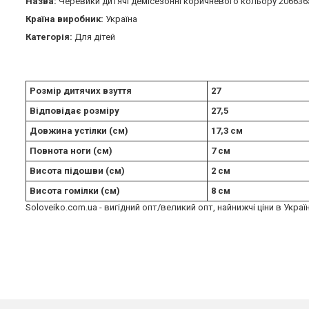
Назва:
Черевики дитячі демісезонні коричневого кольору 206636
Країна виробник:
Україна
Категорія:
Для дітей
Розмір дитячих взуття
27
Відповідає розміру
27,5
Довжина устілки (см)
17,3 см
Повнота ноги (см)
7 см
Висота підошви (см)
2 см
Висота гомілки (см)
8 см
Soloveiko.com.ua - вигідний опт/великий опт, найнижчі ціни в Украї