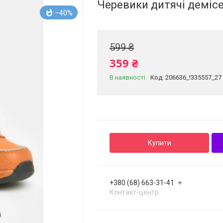
Черевики дитячі демісе
–40%
599 ₴
359 ₴
В наявності
Код:
206636_!335557_27
Купити
+380 (68) 663-31-41
Контакт-центр