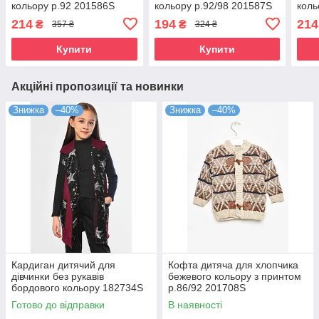
кольору р.92 201586S
кольору р.92/98 201587S
коль
214
194
214
₴
₴
357 ₴
324 ₴
Купити
Купити
Акційні пропозиції та новинки
Знижка
–40%
Знижка
–40%
Кардиган дитячий для
Кофта дитяча для хлопчика
дівчинки без рукавів
бежевого кольору з принтом
бордового кольору 182734S
р.86/92 201708S
Готово до відправки
В наявності