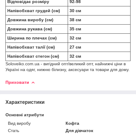
Відповідає розміру
92-98
Напівобхват грудей (см)
30 см
Довжина виробу (см)
38 см
Довжина рукава (см)
35 см
Ширина по плечах (см)
32 см
Напівобхват талії (см)
27 см
Напівобхват стегон (см)
32 см
Soloveiko.com.ua - вигідний опт/великий опт, найнижчі ціни в
Україні на одяг, нижню білизну, аксесуари та товари для дому.
Приховати
Характеристики
Основні атрибути
Вид виробу
Кофта
Стать
Для дівчаток