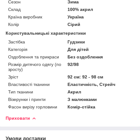
Сезон
Зима
Склад
100% акрил
Країна виробник
Україна
Колір
Сірий
Користувальницькі характеристики
Застібка
Гудзики
Категорія
Для дітей
Оздоблення та прикраси
Без оздоблення
Розмір дитячого одягу (по
92/98
зросту)
Зріст
92 см: 92 - 98 см
Властивості тканини
Еластичність, Стрейч
Тип тканини
Акрил
Візерунки і принти
З малюнками
Фасон вирізу горловини
Комір-стійка
Приховати
Умови доставки