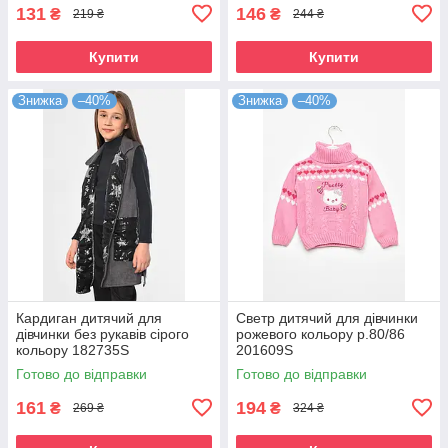
131
146
₴
₴
219 ₴
244 ₴
Купити
Купити
Знижка
–40%
Знижка
–40%
Кардиган дитячий для
Светр дитячий для дівчинки
дівчинки без рукавів сірого
рожевого кольору р.80/86
кольору 182735S
201609S
Готово до відправки
Готово до відправки
161
194
₴
₴
269 ₴
324 ₴