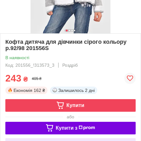
Кофта дитяча для дівчинки сірого кольору
р.92/98 201556S
В наявності
Код: 201556_!313573_3
Роздріб
243
₴
405 ₴
Економія
162 ₴
Залишилось
2 дні
Купити
або
Купити з