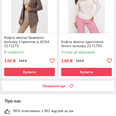
Кофта жіноча бежевого
кольору з принтом р.42/44
Кофта жіноча однотонна
217117S
білого кольору 217179S
В наявності
Готово до відправки
146
146
₴
₴
244 ₴
244 ₴
Купити
Купити
Показати ще
Про нас
96% позитивних з 962 відгуків за рік