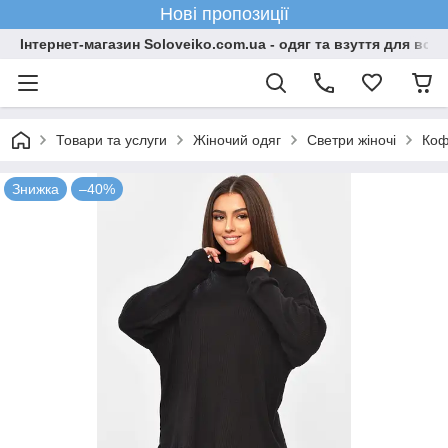
Нові пропозиції
Інтернет-магазин Soloveiko.com.ua - одяг та взуття для всієї 
Товари та услуги
Жіночий одяг
Светри жіночі
Коф
Знижка
–40%