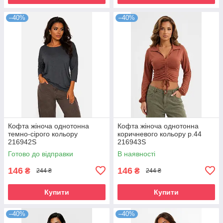
–40%
–40%
Кофта жіноча однотонна
Кофта жіноча однотонна
темно-сірого кольору
коричневого кольору р.44
216942S
216943S
Готово до відправки
В наявності
146
146
₴
₴
244 ₴
244 ₴
Купити
Купити
–40%
–40%