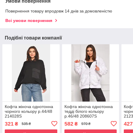
Умови повернення
Повернення товару впродовж 14 днів за домовленістю
Всі умови повернення
Подібні товари компанії
Кофта жіноча однотонна
Кофта жіноча однотонна
Кофт
чорного кольору р.44/48
тедді білого кольору
чорн
214028S
р.46/48 208607S
212
321
582
427
₴
₴
535 ₴
970 ₴