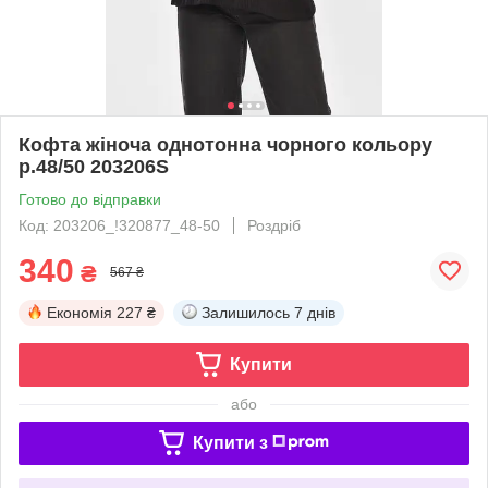
Кофта жіноча однотонна чорного кольору
р.48/50 203206S
Готово до відправки
Код: 203206_!320877_48-50
Роздріб
340
₴
567 ₴
Економія
227 ₴
Залишилось
7 днів
Купити
або
Купити з