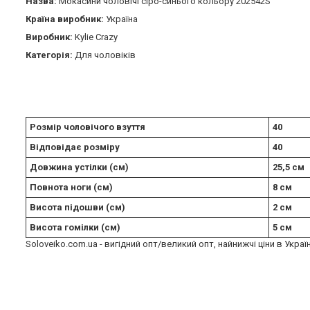
Назва:
Мокасини чоловічі сіро-синього кольору 202542S
Країна виробник:
Україна
Виробник:
Kylie Crazy
Категорія:
Для чоловіків
Розмір чоловічого взуття
40
Відповідає розміру
40
Довжина устілки (см)
25,5 см
Повнота ноги (см)
8 см
Висота підошви (см)
2 см
Висота гомілки (см)
5 см
Soloveiko.com.ua - вигідний опт/великий опт, найнижчі ціни в Украї