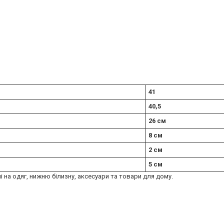
41
40,5
26 см
8 см
2 см
5 см
ні на одяг, нижню білизну, аксесуари та товари для дому.