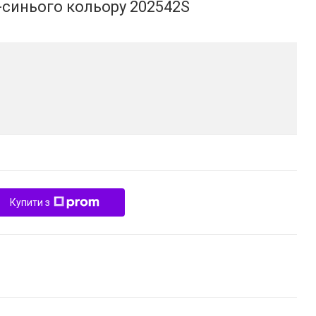
-синього кольору 202542S
Купити з