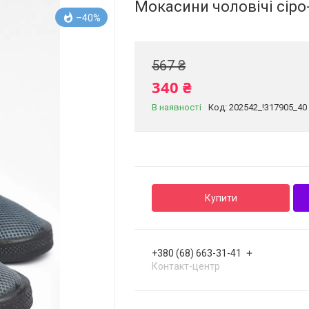
Мокасини чоловічі сіро
–40%
567 ₴
340 ₴
В наявності
Код:
202542_!317905_40
Купити
+380 (68) 663-31-41
Контакт-центр