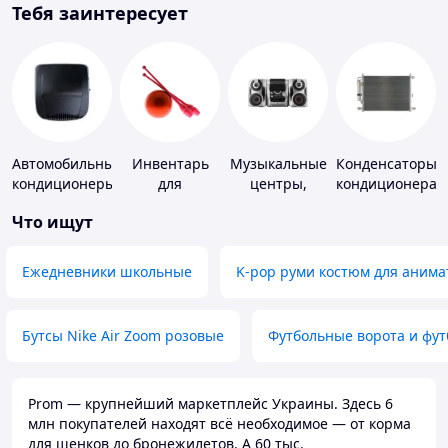
Тебя заинтересует
Автомобильные
Инвентарь
Музыкальные
Конденсаторы
кондиционеры
для
центры,
кондиционера
гимнастики
магнитолы
Что ищут
Ежедневники школьные
K-pop руми костюм для анима
Бутсы Nike Air Zoom розовые
Футбольные ворота и фу
Prom — крупнейший маркетплейс Украины. Здесь 6
млн покупателей находят всё необходимое — от корма
для щенков до бронежилетов. А 60 тыс.