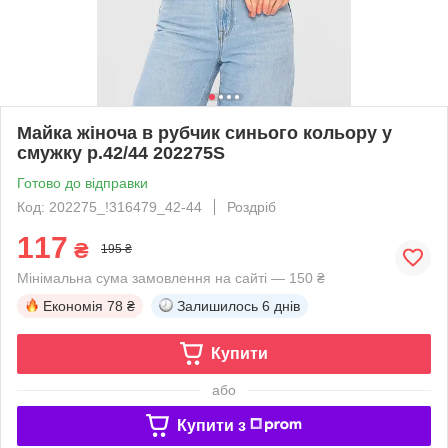
Майка жіноча в рубчик синього кольору у
смужку р.42/44 202275S
Готово до відправки
Код: 202275_!316479_42-44
Роздріб
117
₴
195 ₴
Мінімальна сума замовлення на сайті — 150 ₴
Економія
78 ₴
Залишилось
6 днів
Купити
або
Купити з