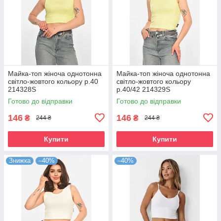
Майка-топ жіноча однотонна
Майка-топ жіноча однотонна
світло-жовтого кольору р.40
світло-жовтого кольору
214328S
р.40/42 214329S
Готово до відправки
Готово до відправки
146
146
₴
₴
244 ₴
244 ₴
Купити
Купити
Знижка
–40%
–40%