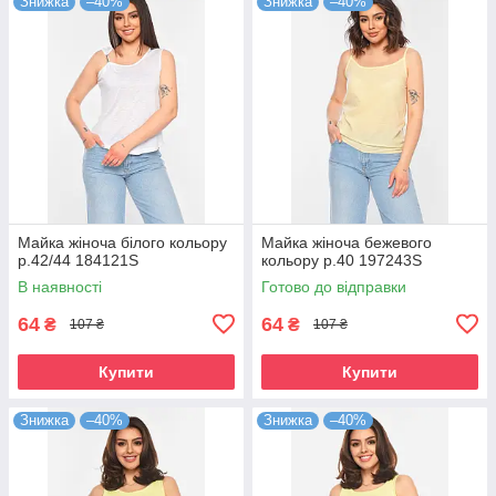
Знижка
–40%
Знижка
–40%
Майка жіноча білого кольору
Майка жіноча бежевого
р.42/44 184121S
кольору р.40 197243S
В наявності
Готово до відправки
64
64
₴
₴
107 ₴
107 ₴
Купити
Купити
Знижка
–40%
Знижка
–40%