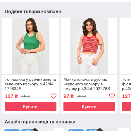
Подібні товари компанії
Топ-майка у рубчик жіноча
Майка жіноча в рубчик
Топ-
зеленого кольору р.42/44
червоного кольору в
фіол
179834S
смужку р.42/44 202276S
р.42
127
97
127
₴
₴
212 ₴
162 ₴
Купити
Купити
Акційні пропозиції та новинки