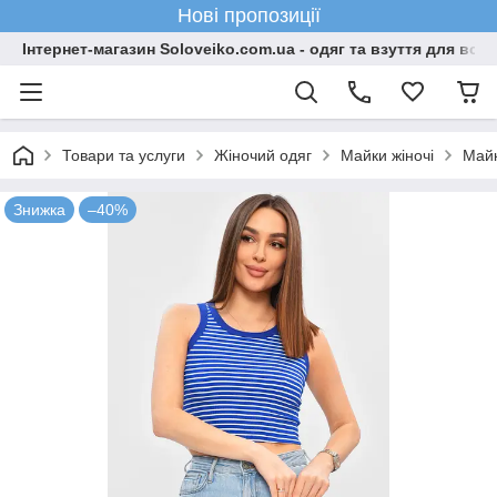
Нові пропозиції
Інтернет-магазин Soloveiko.com.ua - одяг та взуття для всієї 
Товари та услуги
Жіночий одяг
Майки жіночі
Майк
Знижка
–40%