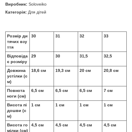
Виробник:
Soloveiko
Категорія:
Для дітей
Розмір ди
30
31
32
33
тячих взу
ття
Відповіда
29
30
31,5
32,5
є розміру
Довжина
18,6 см
19,3 см
20 см
20,8 см
устілки (с
м)
Повнота
6,5 см
6,5 см
6,5 см
7 см
ноги (см)
Висота пі
1 см
1 см
1 см
1 см
дошви (с
м)
Висота го
4,5 см
4,5 см
4,5 см
4,5 см
мілки (см)