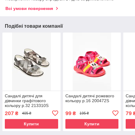
Всі умови повернення
Подібні товари компанії
Сандалі дитячі для
Сандалі дитячі рожевого
Санд
дівчинки графітового
кольору р.16 200472S
дівч
кольору р.32 213310S
коль
207
99
79
₴
₴
405 ₴
195 ₴
Купити
Купити