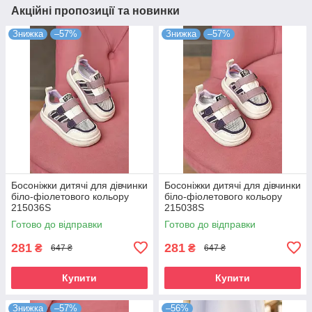
Акційні пропозиції та новинки
Знижка
–57%
Знижка
–57%
Босоніжки дитячі для дівчинки
Босоніжки дитячі для дівчинки
біло-фіолетового кольору
біло-фіолетового кольору
215036S
215038S
Готово до відправки
Готово до відправки
281
281
₴
₴
647 ₴
647 ₴
Купити
Купити
Знижка
–57%
–56%