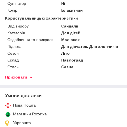
Супінатор
Ні
Колір
Блакитний
Користувальницькі характеристики
Вид виробу
Сандалії
Категорія
Для дітей
Оздоблення та прикраси
Малюнок
Підлога
Для дівчаток. Для хлопчиків
Сезон
Літо
Склад
Павлоград
Стиль
Casual
Приховати
Умови доставки
Нова Пошта
Магазини Rozetka
Укрпошта