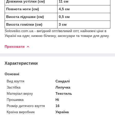
Довжина устілки (см)
11 см
Повнота ноги (см)
4,5 см
Висота підошви (см)
0,5 см
Висота гомілки (см)
3 см
Soloveiko.com.ua - вигідний опт/великий опт, найнижчі ціни в
Україні на одяг, нижню білизну, аксесуари та товари для дому.
Приховати
Характеристики
Основні
Вид взуття
Сандалі
Застібка
Липучка
Матеріал верху
Текстиль
Прошивка
Ні
Розмір дитячого взуття
16
Країна виробник
Україна