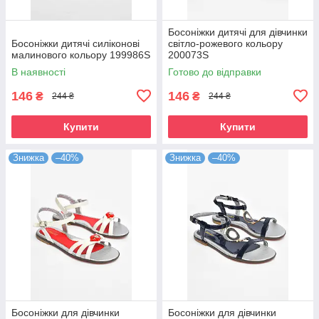
Босоніжки дитячі для дівчинки
Босоніжки дитячі силіконові
світло-рожевого кольору
малинового кольору 199986S
200073S
В наявності
Готово до відправки
146
146
₴
₴
244 ₴
244 ₴
Купити
Купити
Знижка
–40%
Знижка
–40%
Босоніжки для дівчинки
Босоніжки для дівчинки