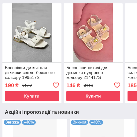
Босоніжки дитячі для
Босоніжки дитячі для
Босо
дівчинки світло-бежевого
дівчинки пудрового
силі
кольору 199517S
кольору 214417S
коль
190
146
185
₴
₴
317 ₴
244 ₴
Купити
Купити
Акційні пропозиції та новинки
Знижка
–40%
Знижка
–40%