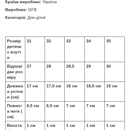
Країна виробник:
Україна
Виробник:
GFB
Категорія:
Для дітей
Розмір
31
32
33
34
35
дитячи
х взутт
я
Відпові
27
28
28,5
29
30
дає роз
міру
Довжин
17 см
17,5 см
18 см
18,5 см
19 см
а устілк
и (см)
Повнот
6,5 см
6,5 см
7 см
7 см
7 см
а ноги (
см)
Висота
1 см
1 см
1 см
1 см
1 см