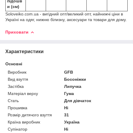
підошв
и (см)
Soloveiko.com.ua - вигідний опт/великий опт, найнижчі ціни в
Україні на одяг, нижню білизну, аксесуари та товари для дому.
Приховати
Характеристики
Основні
Виробник
GFB
Вид взуття
Босоніжки
Застібка
Липучка
Матеріал верху
Гума
Стать
Для дівчаток
Прошивка
Ні
Розмір дитячого взуття
31
Країна виробник
Україна
Супінатор
Ні