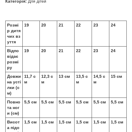
Категорія:
Для дітей
Розмі
19
20
21
22
23
24
р дитя
чих вз
уття
Відпо
19
20
21
22
23
24
відає
розмі
ру
Довжи
11,7 с
12,3 с
13 см
13,5 с
14,5 с
15 см
на усті
м
м
м
м
лки (с
м)
Повно
5,5 см
5,5 см
5,5 см
5,5 см
5,5 см
5,5 см
та ног
и (см)
Висот
1,5 см
1,5 см
1,5 см
1,5 см
1,5 см
1,5 см
а підо