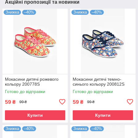
Акційні пропозиції та новинки
Знижка
–40%
Знижка
–40%
Мокасини дитячі рожевого
Мокасини дитячі темно-
кольору 200778S
синього кольору 200812S
Готово до відправки
Готово до відправки
59
59
₴
₴
99 ₴
99 ₴
Купити
Купити
Знижка
–40%
Знижка
–40%