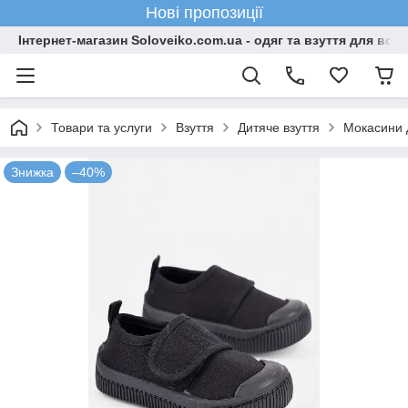
Нові пропозиції
Інтернет-магазин Soloveiko.com.ua - одяг та взуття для всієї 
Товари та услуги
Взуття
Дитяче взуття
Мокасини 
Знижка
–40%