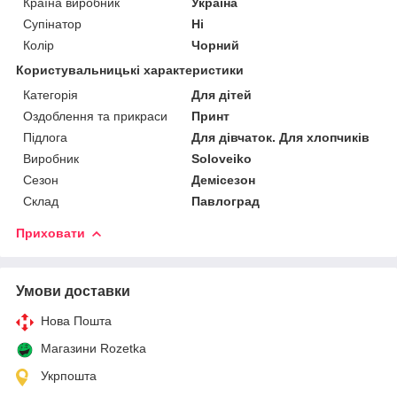
Країна виробник
Україна
Супінатор
Ні
Колір
Чорний
Користувальницькі характеристики
Категорія
Для дітей
Оздоблення та прикраси
Принт
Підлога
Для дівчаток. Для хлопчиків
Виробник
Soloveiko
Сезон
Демісезон
Склад
Павлоград
Приховати
Умови доставки
Нова Пошта
Магазини Rozetka
Укрпошта