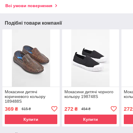
Всі умови повернення
Подібні товари компанії
Мокасини дитячі
Мокасини дитячі чорного
Мока
коричневого кольору
кольору 198748S
коль
189488S
369
272
272
₴
₴
615 ₴
454 ₴
Купити
Купити