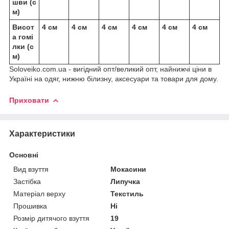
шви (с
м)
Висот
4 см
4 см
4 см
4 см
4 см
4 см
а гомі
лки (с
м)
Soloveiko.com.ua - вигідний опт/великий опт, найнижчі ціни в
Україні на одяг, нижню білизну, аксесуари та товари для дому.
Приховати
Характеристики
Основні
Вид взуття
Мокасини
Застібка
Липучка
Матеріал верху
Текстиль
Прошивка
Ні
Розмір дитячого взуття
19