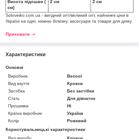
Висота підошви (
2 см
2 см
см)
Soloveiko.com.ua - вигідний опт/великий опт, найнижчі ціни в
Україні на одяг, нижню білизну, аксесуари та товари для дому.
Приховати
Характеристики
Основні
Виробник
Becool
Вид взуття
Крокси
Застібка
Без застібки
Стать
Для дівчаток
Прошивка
Ні
Країна виробник
Україна
Колір
Рожевий
Користувальницькі характеристики
Вид виробу
Крокси