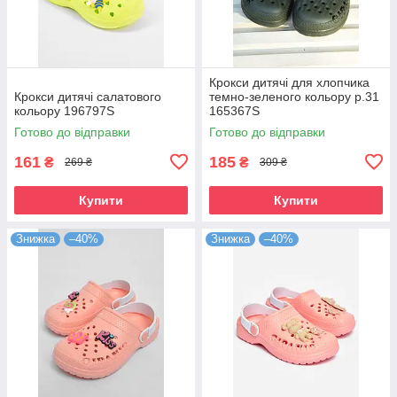
Крокси дитячі для хлопчика
Крокси дитячі салатового
темно-зеленого кольору р.31
кольору 196797S
165367S
Готово до відправки
Готово до відправки
161
185
₴
₴
269 ₴
309 ₴
Купити
Купити
Знижка
–40%
Знижка
–40%