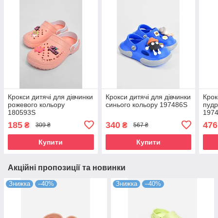
Крокси дитячі для дівчинки
Крокси дитячі для дівчинки
Крок
рожевого кольору
cинього кольору 197486S
пудр
180593S
197
185
340
476
₴
₴
309 ₴
567 ₴
Купити
Купити
Акційні пропозиції та новинки
Знижка
–40%
Знижка
–40%