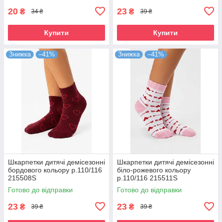
20
23
₴
₴
34 ₴
39 ₴
Купити
Купити
Знижка
–41%
Знижка
–41%
Шкарпетки дитячі демісезонні
Шкарпетки дитячі демісезонні
бордового кольору р.110/116
біло-рожевого кольору
215508S
р.110/116 215511S
Готово до відправки
Готово до відправки
23
23
₴
₴
39 ₴
39 ₴