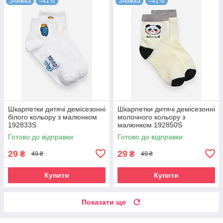
Знижка
–41%
Знижка
–41%
Шкарпетки дитячі демісезонні
Шкарпетки дитячі демісезонні
білого кольору з малюнком
молочного кольору з
192833S
малюнком 192850S
Готово до відправки
Готово до відправки
29
29
₴
₴
49 ₴
49 ₴
Купити
Купити
Показати ще