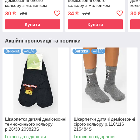
демісезонні білого
демісезонні білого
демі
кольору з малюнком
кольору з малюнком
коль
192898S
р.146/152 192884S
192
30
34
30
₴
₴
50 ₴
57 ₴
Купити
Купити
Акційні пропозиції та новинки
Знижка
–41%
Знижка
–41%
Шкарпетки дитячі демісезонні
Шкарпетки дитячі демісезонні
темно-синього кольору
сірого кольору р.110/116
р.26/30 209823S
215484S
Готово до відправки
Готово до відправки