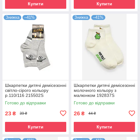
Купити
Купити
Знижка
–41%
Знижка
–41%
Шкарпетки дитячі демісезонні
Шкарпетки дитячі демісезонні
світло-сірого кольору
молочного кольору з
р.110/116 215502S
малюнком 192837S
Готово до відправки
Готово до відправки
23
26
₴
₴
39 ₴
44 ₴
Купити
Купити