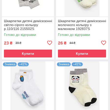
Шкарпетки дитячі демісезонні
Шкарпетки дитячі демісезонні
світло-сірого кольору
молочного кольору з
р.110/116 215502S
малюнком 192837S
Готово до відправки
Готово до відправки
23
26
₴
₴
39 ₴
44 ₴
Купити
Купити
Знижка
–41%
Знижка
–41%