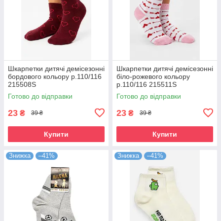
Шкарпетки дитячі демісезонні
Шкарпетки дитячі демісезонні
бордового кольору р.110/116
біло-рожевого кольору
215508S
р.110/116 215511S
Готово до відправки
Готово до відправки
23
23
₴
₴
39 ₴
39 ₴
Купити
Купити
Знижка
–41%
Знижка
–41%