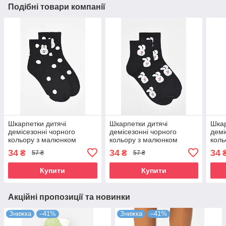
Подібні товари компанії
Шкарпетки дитячі
Шкарпетки дитячі
Шкар
демісезонні чорного
демісезонні чорного
демі
кольору з малюнком
кольору з малюнком
коль
р.146/152 192883S
р.146/152 192880S
р.14
34
34
34
₴
₴
57 ₴
57 ₴
Купити
Купити
Акційні пропозиції та новинки
Знижка
–41%
Знижка
–41%