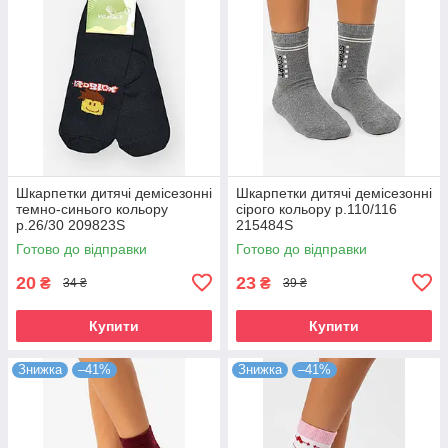
Шкарпетки дитячі демісезонні
Шкарпетки дитячі демісезонні
темно-синього кольору
сірого кольору р.110/116
р.26/30 209823S
215484S
Готово до відправки
Готово до відправки
20
23
₴
₴
34 ₴
39 ₴
Купити
Купити
Знижка
–41%
Знижка
–41%