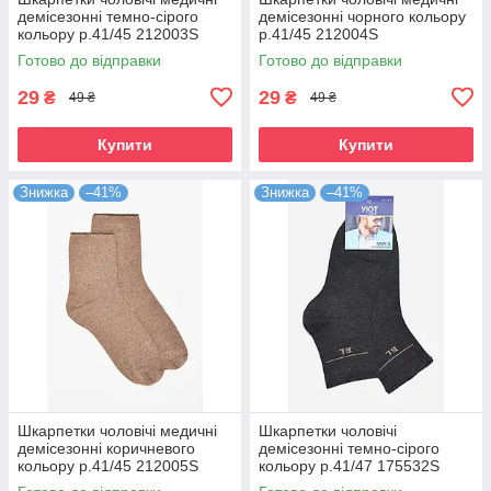
демісезонні темно-сірого
демісезонні чорного кольору
кольору р.41/45 212003S
р.41/45 212004S
Готово до відправки
Готово до відправки
29
29
₴
₴
49 ₴
49 ₴
Купити
Купити
Знижка
–41%
Знижка
–41%
Шкарпетки чоловічі медичні
Шкарпетки чоловічі
демісезонні коричневого
демісезонні темно-сірого
кольору р.41/45 212005S
кольору р.41/47 175532S