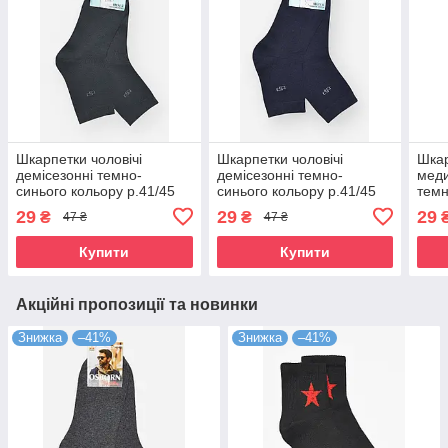
Шкарпетки чоловічі
Шкарпетки чоловічі
Шкар
демісезонні темно-
демісезонні темно-
меди
синього кольору р.41/45
синього кольору р.41/45
темн
209754S
209756S
р.41
29
29
29
₴
₴
47 ₴
47 ₴
Купити
Купити
Акційні пропозиції та новинки
Знижка
–41%
Знижка
–41%