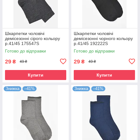
Шкарпетки чоловічі
Шкарпетки чоловічі
демісезонні сірого кольору
демісезонні чорного кольору
р.41/45 175547S
р.41/45 192222S
Готово до відправки
Готово до відправки
29
29
₴
₴
49 ₴
49 ₴
Купити
Купити
Знижка
–41%
Знижка
–41%