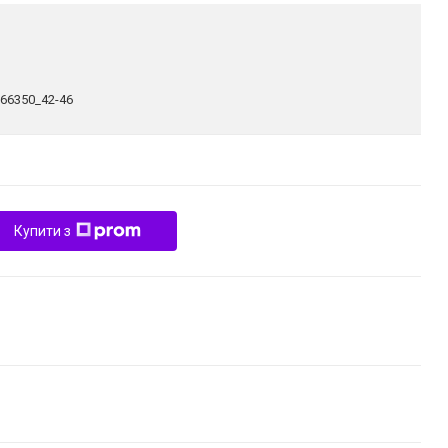
266350_42-46
Купити з