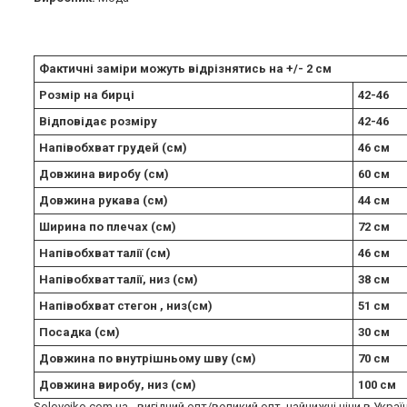
Фактичні заміри можуть відрізнятись на +/- 2 см
Розмір на бирці
42-46
Відповідає розміру
42-46
Напівобхват грудей (см)
46 см
Довжина виробу (см)
60 см
Довжина рукава (см)
44 см
Ширина по плечах (см)
72 см
Напівобхват талії (см)
46 см
Напівобхват талії, низ (см)
38 см
Напівобхват стегон , низ(см)
51 см
Посадка (см)
30 см
Довжина по внутрішньому шву (см)
70 см
Довжина виробу, низ (см)
100 см
Soloveiko.com.ua - вигідний опт/великий опт, найнижчі ціни в Украї