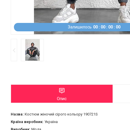
Залишилось
0
0
0
0
0
0
0
0
Опис
Назва:
Костюм жіночий сірого кольору 190721S
Країна виробник:
Україна
Виробник:
Мода