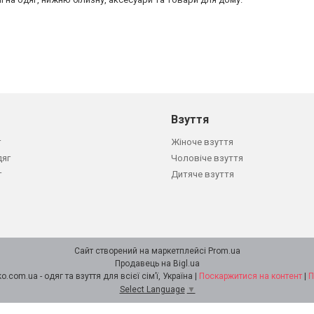
Взуття
г
Жіноче взуття
дяг
Чоловіче взуття
г
Дитяче взуття
Сайт створений на маркетплейсі
Prom.ua
Продавець на Bigl.ua
Інтернет-магазин Soloveiko.com.ua - одяг та взуття для всієї сім’ї, Україна |
Поскаржитися на контент
|
П
Select Language
▼