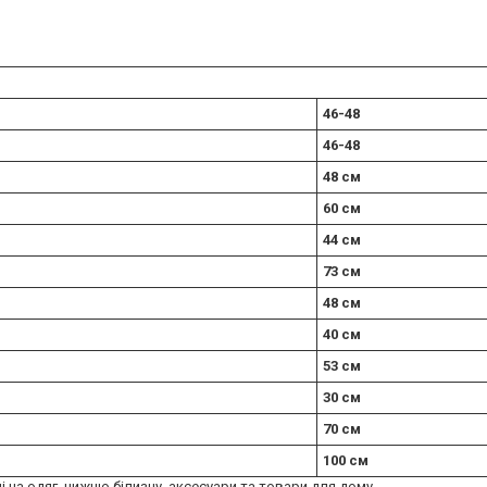
46-48
46-48
48 см
60 см
44 см
73 см
48 см
40 см
53 см
30 см
70 см
100 см
ні на одяг, нижню білизну, аксесуари та товари для дому.