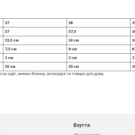
37
38
3
37
37,5
3
23,5 см
24 см
2
7,5 см
8 см
8
2 см
2 см
2
20 см
20 см
2
ні на одяг, нижню білизну, аксесуари та товари для дому.
Взуття
г
Жіноче взуття