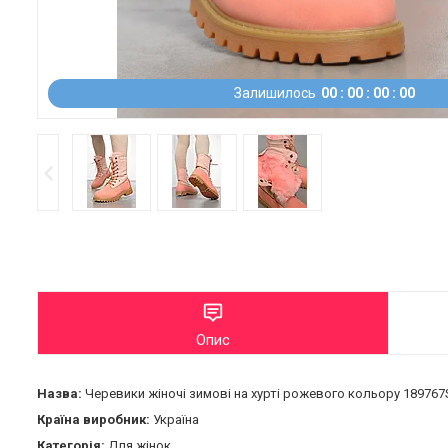
Залишилось
0
0
0
0
0
0
0
0
Опис
Назва:
Черевики жіночі зимові на хурті рожевого кольору 189767
Країна виробник:
Україна
Категорія:
Для жінок