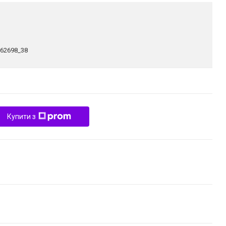
262698_38
Купити з