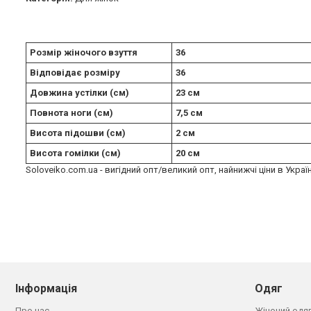
Розмір жіночого взуття
36
Відповідає розміру
36
Довжина устілки (см)
23 см
Повнота ноги (см)
7,5 см
Висота підошви (см)
2 см
Висота гомілки (см)
20 см
Soloveiko.com.ua - вигідний опт/великий опт, найнижчі ціни в Украї
Інформація
Одяг
Про нас
Жіночий одя