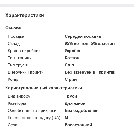
Характеристики
Основні
Посадка
Середня посадка
Склад
95% коттон, 5% еластан
Країна виробник
Україна
Тип тканини
Коттон
Тип трусів
Сліп
Візерунки і принти
Без візерунків і принтів
Колір
Сірий
Користувальницькі характеристики
Вид виробу
Труси
Категорія
Для жінок
Оздоблення та прикраси
Без оздоблення
Розмір жіночого одягу (UA)
M
Сезон
Всесезонний