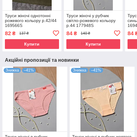
Труси жіночі однотонні
Труси жіночі у рубчик
Трус
рожевого кольору р.42/44
свiтло-рожевого кольору
синь
169566S
р.44 177948S
169
82
84
84
₴
₴
137 ₴
140 ₴
Купити
Купити
Акційні пропозиції та новинки
Знижка
–41%
Знижка
–41%
Труси жіночі в рубчик
Труси жіночі в рубчик жовтого