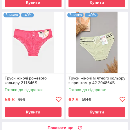
Купити
Купити
Знижка
–40%
Знижка
–40%
Труси жіночі рожевого
Труси жіночі м'ятного кольору
кольору 211846S
з принтом р.42 204864S
Готово до відправки
Готово до відправки
59
62
₴
₴
99 ₴
104 ₴
Купити
Купити
Показати ще