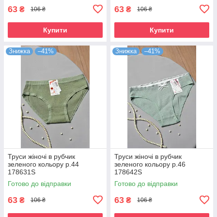
63
63
₴
₴
106 ₴
106 ₴
Купити
Купити
Знижка
–41%
Знижка
–41%
Труси жіночі в рубчик
Труси жіночі в рубчик
зеленого кольору р.44
зеленого кольору р.46
178631S
178642S
Готово до відправки
Готово до відправки
63
63
₴
₴
106 ₴
106 ₴