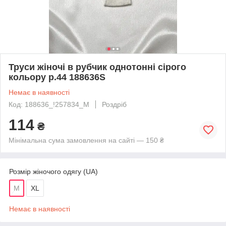
Труси жіночі в рубчик однотонні сірого
кольору р.44 188636S
Немає в наявності
Код: 188636_!257834_M
Роздріб
114
₴
Мінімальна сума замовлення на сайті — 150 ₴
Розмір жіночого одягу (UA)
M
XL
Немає в наявності