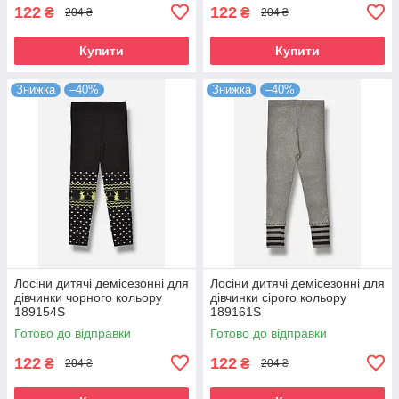
122
122
₴
₴
204 ₴
204 ₴
Купити
Купити
Знижка
–40%
Знижка
–40%
Лосіни дитячі демісезонні для
Лосіни дитячі демісезонні для
дівчинки чорного кольору
дівчинки сірого кольору
189154S
189161S
Готово до відправки
Готово до відправки
122
122
₴
₴
204 ₴
204 ₴