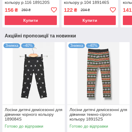
кольору р.116 189120S
кольору р.104 189146S
коль
156
122
141
₴
₴
260 ₴
204 ₴
Купити
Купити
Акційні пропозиції та новинки
Знижка
–40%
Знижка
–40%
Лосіни дитячі демісезонні для
Лосіни дитячі демісезонні для
дівчинки чорного кольору
дівчинки темно-сірого
189084S
кольору 189152S
Готово до відправки
Готово до відправки