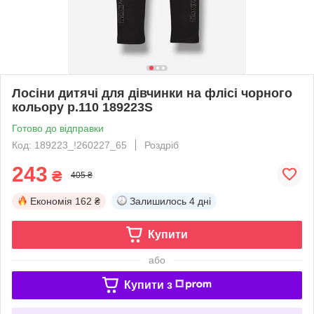
Лосіни дитячі для дівчинки на флісі чорного
кольору р.110 189223S
Готово до відправки
Код: 189223_!260227_65
Роздріб
243
₴
405 ₴
Економія
162 ₴
Залишилось
4 дні
Купити
або
Купити з