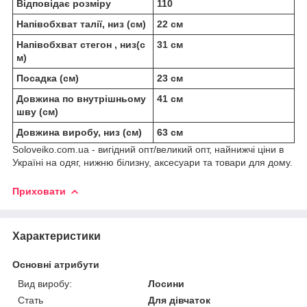
Відповідає розміру
110
Напівобхват талії, низ (см)
22 см
Напівобхват стегон , низ(с
31 см
м)
Посадка (см)
23 см
Довжина по внутрішньому
41 см
шву (см)
Довжина виробу, низ (см)
63 см
Soloveiko.com.ua - вигідний опт/великий опт, найнижчі ціни в
Україні на одяг, нижню білизну, аксесуари та товари для дому.
Приховати
Характеристики
Основні атрибути
Вид виробу:
Лосини
Стать
Для дівчаток