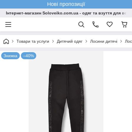
Нові пропозиції
Інтернет-магазин Soloveiko.com.ua - одяг та взуття для всієї 
Товари та услуги
Дитячий одяг
Лосини дитячі
Лос
Знижка
–40%