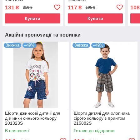
131
117
108
₴
₴
219 ₴
195 ₴
Купити
Купити
Акційні пропозиції та новинки
Знижка
–49%
Знижка
–49%
Шорти джинсові дитячі для
Шорти дитячі для хлопчика
дівчинки синього кольору
сірого кольору з принтом
201323S
215882S
В наявності
Готово до відправки