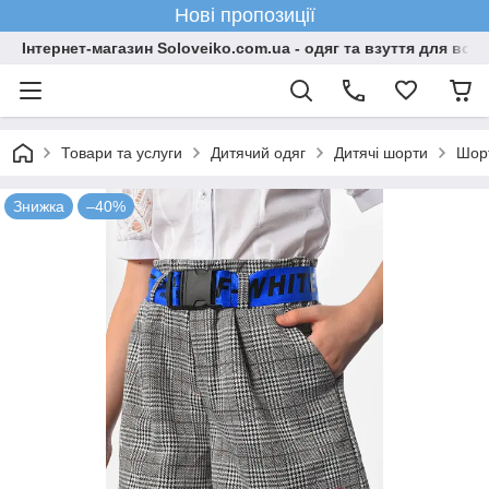
Нові пропозиції
Інтернет-магазин Soloveiko.com.ua - одяг та взуття для всієї 
Товари та услуги
Дитячий одяг
Дитячі шорти
Шорт
Знижка
–40%