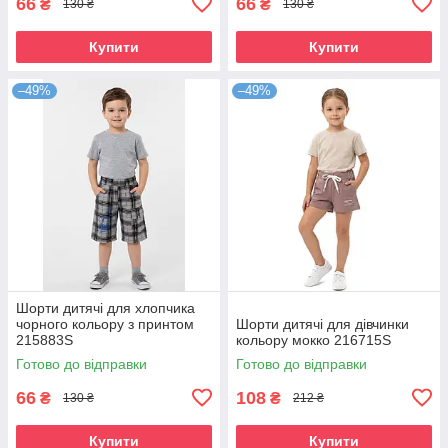
66
66
₴
₴
130 ₴
130 ₴
Купити
Купити
–49%
–49%
Шорти дитячі для хлопчика
чорного кольору з принтом
Шорти дитячі для дівчинки
215883S
кольору мокко 216715S
Готово до відправки
Готово до відправки
66
108
₴
₴
130 ₴
212 ₴
Купити
Купити