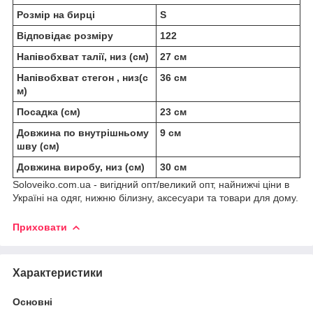
Розмір на бирці
S
Відповідає розміру
122
Напівобхват талії, низ (см)
27 см
Напівобхват стегон , низ(с
36 см
м)
Посадка (см)
23 см
Довжина по внутрішньому
9 см
шву (см)
Довжина виробу, низ (см)
30 см
Soloveiko.com.ua - вигідний опт/великий опт, найнижчі ціни в
Україні на одяг, нижню білизну, аксесуари та товари для дому.
Приховати
Характеристики
Основні