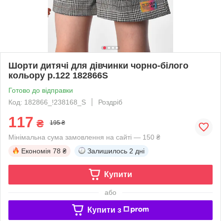
Шорти дитячі для дівчинки чорно-білого
кольору р.122 182866S
Готово до відправки
Код: 182866_!238168_S
Роздріб
117
₴
195 ₴
Мінімальна сума замовлення на сайті — 150 ₴
Економія
78 ₴
Залишилось
2 дні
Купити
або
Купити з