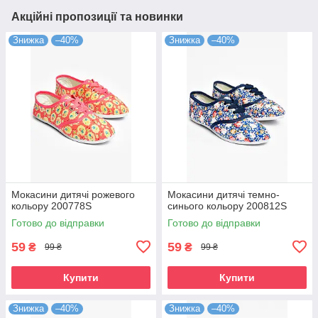
Акційні пропозиції та новинки
Знижка
–40%
Знижка
–40%
Мокасини дитячі рожевого
Мокасини дитячі темно-
кольору 200778S
синього кольору 200812S
Готово до відправки
Готово до відправки
59
59
₴
₴
99 ₴
99 ₴
Купити
Купити
Знижка
–40%
Знижка
–40%