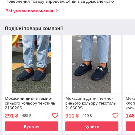
Повернення товару впродовж 14 днів за домовленістю
Всі умови повернення
Подібні товари компанії
Мокасини дитячі темно-
Мокасини дитячі темно-
Мока
синього кольору текстиль
синього кольору текстиль
хлоп
216626S
216609S
коль
291
311
146
₴
₴
485 ₴
519 ₴
Купити
Купити