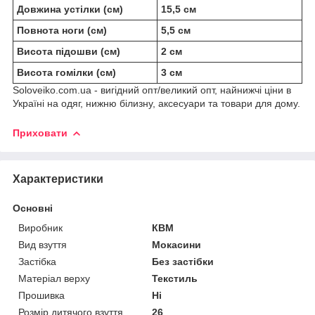
Довжина устілки (см)
15,5 см
Повнота ноги (см)
5,5 см
Висота підошви (см)
2 см
Висота гомілки (см)
3 см
Soloveiko.com.ua - вигідний опт/великий опт, найнижчі ціни в
Україні на одяг, нижню білизну, аксесуари та товари для дому.
Приховати
Характеристики
Основні
Виробник
КВМ
Вид взуття
Мокасини
Застібка
Без застібки
Матеріал верху
Текстиль
Прошивка
Ні
Розмір дитячого взуття
26