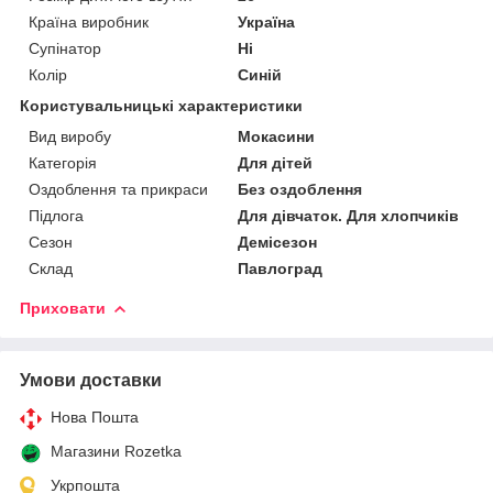
Країна виробник
Україна
Супінатор
Ні
Колір
Синій
Користувальницькі характеристики
Вид виробу
Мокасини
Категорія
Для дітей
Оздоблення та прикраси
Без оздоблення
Підлога
Для дівчаток. Для хлопчиків
Сезон
Демісезон
Склад
Павлоград
Приховати
Умови доставки
Нова Пошта
Магазини Rozetka
Укрпошта