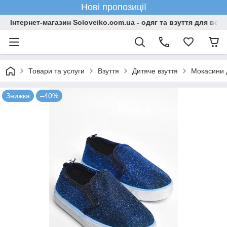
Нові пропозиції
Інтернет-магазин Soloveiko.com.ua - одяг та взуття для всієї 
Товари та услуги
Взуття
Дитяче взуття
Мокасини 
Знижка
–40%