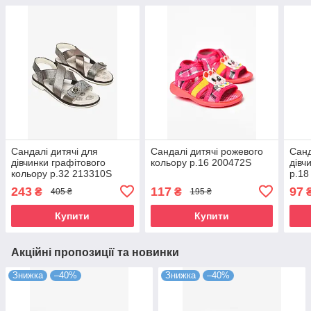
Сандалі дитячі для
Сандалі дитячі рожевого
Санд
дівчинки графітового
кольору р.16 200472S
дівч
кольору р.32 213310S
р.18
243
117
97
₴
₴
405 ₴
195 ₴
Купити
Купити
Акційні пропозиції та новинки
Знижка
–40%
Знижка
–40%