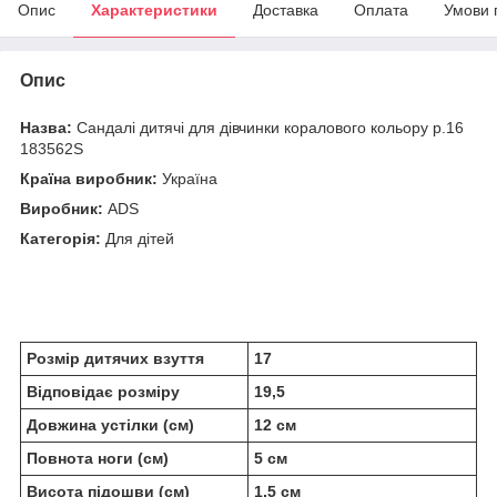
Опис
Характеристики
Доставка
Оплата
Умови 
Опис
Назва:
Сандалі дитячі для дівчинки коралового кольору р.16
183562S
Країна виробник:
Україна
Виробник:
АDS
Категорія:
Для дітей
Розмір дитячих взуття
17
Відповідає розміру
19,5
Довжина устілки (см)
12 см
Повнота ноги (см)
5 см
Висота підошви (см)
1,5 см