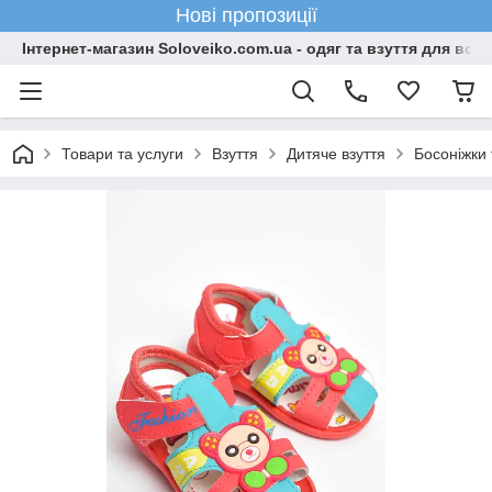
Нові пропозиції
Інтернет-магазин Soloveiko.com.ua - одяг та взуття для всієї 
Товари та услуги
Взуття
Дитяче взуття
Босоніжки 