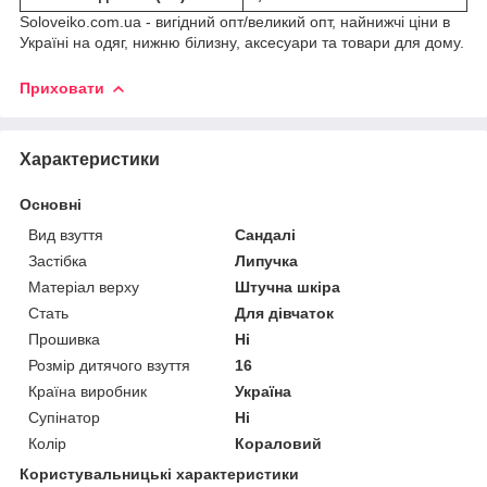
Soloveiko.com.ua - вигідний опт/великий опт, найнижчі ціни в
Україні на одяг, нижню білизну, аксесуари та товари для дому.
Приховати
Характеристики
Основні
Вид взуття
Сандалі
Застібка
Липучка
Матеріал верху
Штучна шкіра
Стать
Для дівчаток
Прошивка
Ні
Розмір дитячого взуття
16
Країна виробник
Україна
Супінатор
Ні
Колір
Кораловий
Користувальницькі характеристики