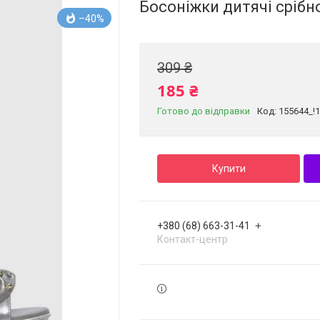
Босоніжки дитячі срібн
–40%
309 ₴
185 ₴
Готово до відправки
Код:
155644_!
Купити
+380 (68) 663-31-41
Контакт-центр