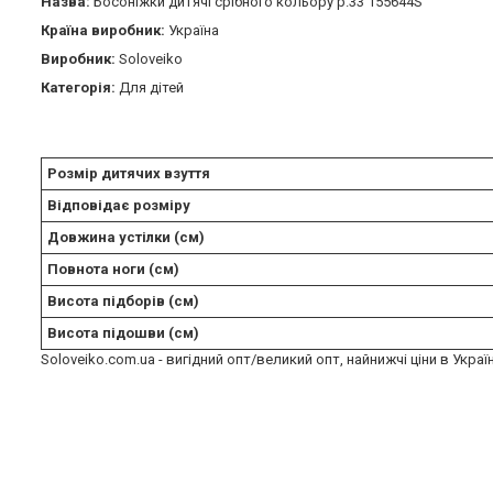
Назва:
Босоніжки дитячі срібного кольору р.33 155644S
Країна виробник:
Україна
Виробник:
Soloveiko
Категорія:
Для дітей
Розмір дитячих взуття
Відповідає розміру
Довжина устілки (см)
Повнота ноги (см)
Висота підборів (см)
Висота підошви (см)
Soloveiko.com.ua - вигідний опт/великий опт, найнижчі ціни в Украї