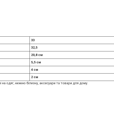
33
32,5
20,8 см
5,5 см
4 см
2 см
ні на одяг, нижню білизну, аксесуари та товари для дому.