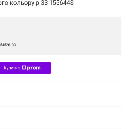
ого кольору р.33 155644S
154528_33
Купити з