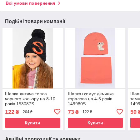
Всі умови повернення
Подібні товари компанії
Шапка дитяча тепла
Шапка+хомут дівчинка
Шапк
чорного кольору на 8-10
коралова на 4-5 років
темн
років 153087S
149980S
149
122
73
59
₴
₴
204 ₴
122 ₴
Купити
Купити
Акційні пропозиції та новинки