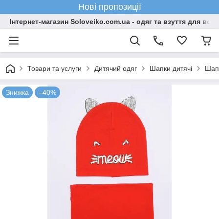
Нові пропозиції
Інтернет-магазин Soloveiko.com.ua - одяг та взуття для всієї 
Товари та услуги
Дитячий одяг
Шапки дитячі
Шапк
Знижка
–40%