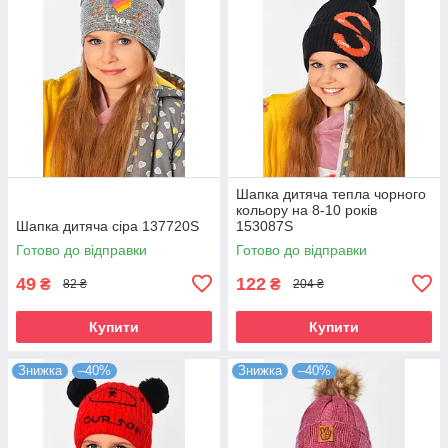
Шапка дитяча тепла чорного
кольору на 8-10 років
Шапка дитяча сіра 137720S
153087S
Готово до відправки
Готово до відправки
49
122
₴
₴
82 ₴
204 ₴
Купити
Купити
Знижка
–40%
Знижка
–40%