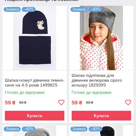
Знижка
–40%
Знижка
–40%
Шапка підліткова для
Шапка+хомут дівчинка темно-
дівчинки велюрова сірого
синя на 4-5 років 149982S
кольору 182939S
Готово до відправки
Готово до відправки
59
59
₴
₴
99 ₴
99 ₴
Купити
Купити
Знижка
–40%
Знижка
–40%