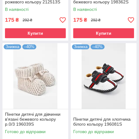
рожевого кольору 212513S
бежевого кольору 198362S
В наявності
В наявності
175
175
₴
₴
292 ₴
292 ₴
Купити
Купити
Знижка
–40%
Знижка
–40%
Пінетки дитячі для дівчинки
в'язані бежевого кольору
Пінетки дитячі для хлопчика
р.0/3 196039S
білого кольору 196081S
Готово до відправки
Готово до відправки