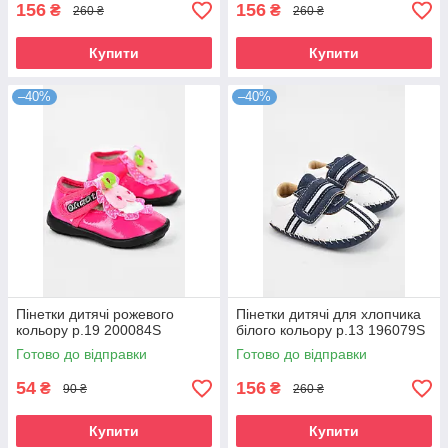
156
156
₴
₴
260 ₴
260 ₴
Купити
Купити
–40%
–40%
Пінетки дитячі рожевого
Пінетки дитячі для хлопчика
кольору р.19 200084S
білого кольору р.13 196079S
Готово до відправки
Готово до відправки
54
156
₴
₴
90 ₴
260 ₴
Купити
Купити