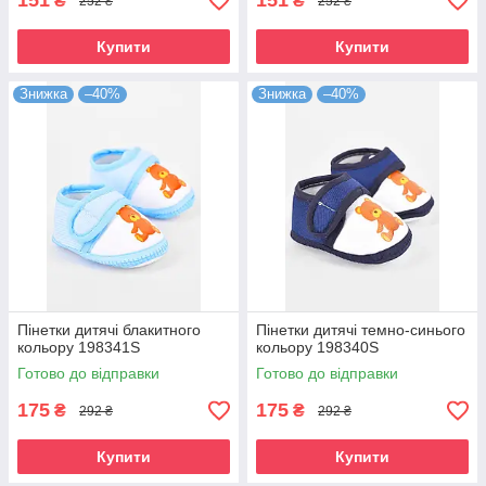
151
151
₴
₴
252 ₴
252 ₴
Купити
Купити
Знижка
–40%
Знижка
–40%
Пінетки дитячі блакитного
Пінетки дитячі темно-синього
кольору 198341S
кольору 198340S
Готово до відправки
Готово до відправки
175
175
₴
₴
292 ₴
292 ₴
Купити
Купити