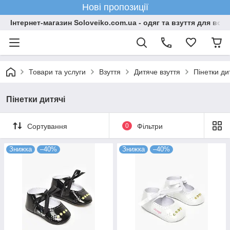
Нові пропозиції
Інтернет-магазин Soloveiko.com.ua - одяг та взуття для всієї 
Товари та услуги
Взуття
Дитяче взуття
Пінетки ди
Пінетки дитячі
Сортування
0
Фільтри
Знижка
–40%
Знижка
–40%