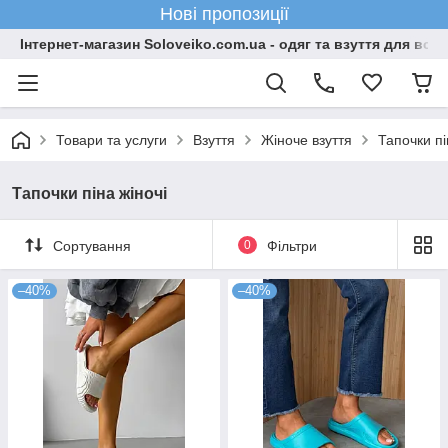
Нові пропозиції
Інтернет-магазин Soloveiko.com.ua - одяг та взуття для всієї 
Товари та услуги
Взуття
Жіноче взуття
Тапочки пі
Тапочки піна жіночі
Сортування
0
Фільтри
–40%
–40%