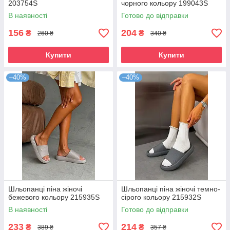
203754S
чорного кольору 199043S
В наявності
Готово до відправки
156
204
₴
₴
260 ₴
340 ₴
Купити
Купити
–40%
–40%
Шльопанці піна жіночі
Шльопанці піна жіночі темно-
бежевого кольору 215935S
сірого кольору 215932S
В наявності
Готово до відправки
233
214
₴
₴
389 ₴
357 ₴