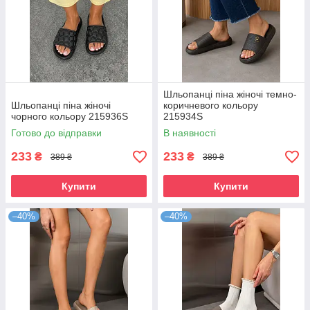
Шльопанці піна жіночі темно-
Шльопанці піна жіночі
коричневого кольору
чорного кольору 215936S
215934S
Готово до відправки
В наявності
233
233
₴
₴
389 ₴
389 ₴
Купити
Купити
–40%
–40%