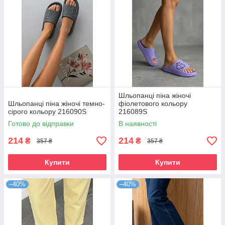
Шльопанці піна жіночі
Шльопанці піна жіночі темно-
фіолетового кольору
сірого кольору 216090S
216089S
Готово до відправки
В наявності
214
214
₴
₴
357 ₴
357 ₴
Купити
Купити
–40%
–40%