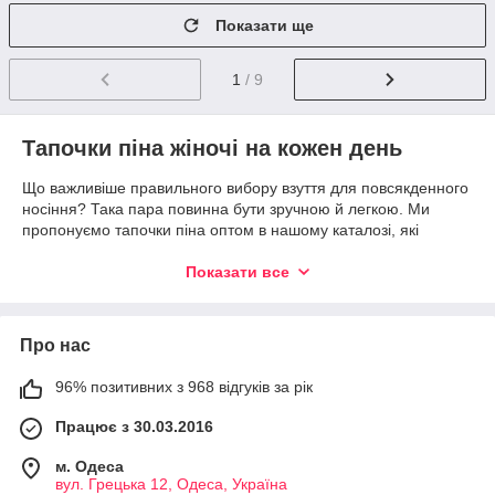
Показати ще
1
/ 9
Тапочки піна жіночі на кожен день
Що важливіше правильного вибору взуття для повсякденного
носіння? Така пара повинна бути зручною й легкою. Ми
пропонуємо тапочки піна оптом в нашому каталозі, які
відповідають цим вимогам.
Показати все
Історія створення
Далекі предки сучасних людей носили взуття зі шкір тварин
або плели з рослин. З розвитком цивілізації, з'явилося багато
Про нас
нових рішень для захисту ніг. Наприклад, ПВХ. Це надійний і
невибагливий матеріал. Він легко витримує коливання
96% позитивних з 968 відгуків за рік
температур. Його створили в 1835 році, але застосування
знайшлося набагато пізніше.
Працює з 30.03.2016
Тільки в кінці 20 століття цьому винаходу приділили належну
м. Одеса
увагу. Взуття з піни не має швів. Його виготовляють,
вул. Грецька 12, Одеса, Україна
заливаючи рідкий матеріал в форму. Це є величезним