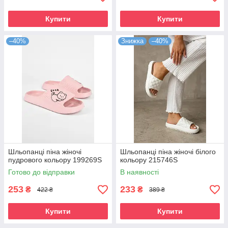
Купити
Купити
–40%
Знижка
–40%
Шльопанці піна жіночі
Шльопанці піна жіночі білого
пудрового кольору 199269S
кольору 215746S
Готово до відправки
В наявності
253
233
₴
₴
422 ₴
389 ₴
Купити
Купити