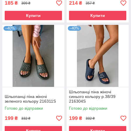
185
214
₴
₴
309 ₴
357 ₴
Купити
Купити
–40%
–40%
Шльопанці піна жіночі
Шльопанці піна жіночі
синього кольору р.38/39
зеленого кольору 216311S
216304S
Готово до відправки
Готово до відправки
199
199
₴
₴
332 ₴
332 ₴
Купити
Купити