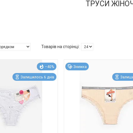
ТРУСИ ЖІНОЧ
–40%
Знижка
Залишилось 6 днів
Залиши