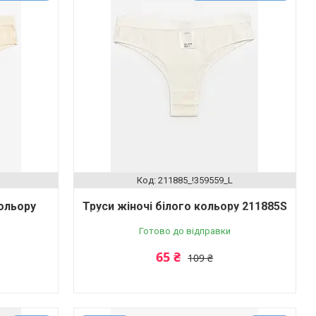
211885_!359559_L
ольору
Труси жіночі білого кольору 211885S
Готово до відправки
65 ₴
109 ₴