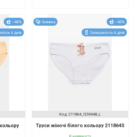
–40%
Знижка
–40%
лось 6 днів
Залишилось 6 днів
211864_!359448_L
 кольору
Труси жіночі білого кольору 211864S
В наявності