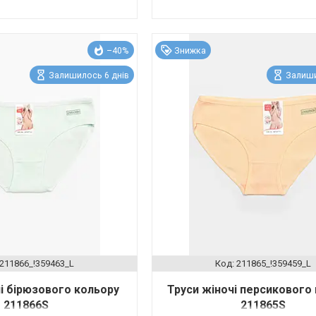
–40%
Знижка
Залишилось 6 днів
Залиши
211866_!359463_L
211865_!359459_L
і бірюзового кольору
Труси жіночі персикового
211866S
211865S