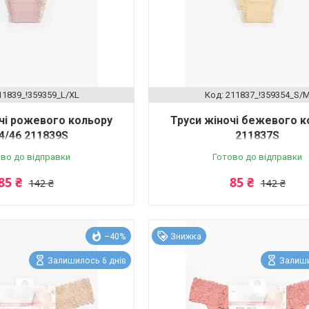
11839_!359359_L/XL
211837_!359354_S/
чі рожевого кольору
Труси жіночі бежевого к
44/46 211839S
211837S
во до відправки
Готово до відправки
85 ₴
85 ₴
142 ₴
142 ₴
–40%
Знижка
Залишилось 6 днів
Залиши