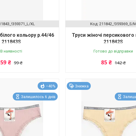
11843_!359371_L/XL
211842_!359369_S/
 білого кольору р.44/46
Труси жіночі персикового
211843S
211842S
В наявності
Готово до відправки
59 ₴
85 ₴
99 ₴
142 ₴
–40%
Знижка
Залишилось 6 днів
Залиши