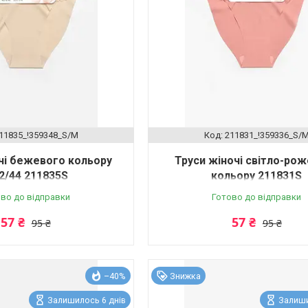
11835_!359348_S/M
211831_!359336_S/
чі бежевого кольору
Труси жіночі світло-ро
42/44 211835S
кольору 211831S
во до відправки
Готово до відправки
57 ₴
57 ₴
95 ₴
95 ₴
–40%
Знижка
Залишилось 6 днів
Залиши