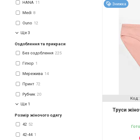
HANA
11
Знижка
Medi
8
Ouno
12
Ще 3
Оздоблення та прикраси
Без оздоблення
225
Гіпюр
1
Мережива
14
Принт
72
Рубчик
20
Ще 1
Труси жіно
Розмір жіночого одягу
42
52
Гото
42-44
1