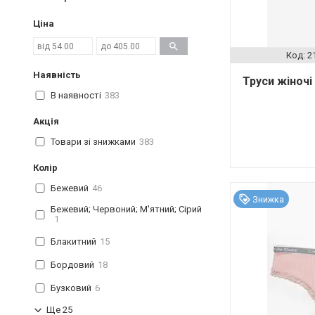
Ціна
2
Наявність
Труси жіночі
В наявності
383
Акція
Товари зі знижками
383
Колір
Бежевий
46
Знижка
Бежевий; Червоний; М'ятний; Сірий
1
Блакитний
15
Бордовий
18
Бузковий
6
Ще 25