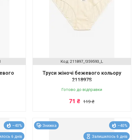
M
211897_!359593_L
жевого
Труси жіночі бежевого кольору
211897S
Готово до відправки
71 ₴
119 ₴
–40%
Знижка
–40%
лось 6 днів
Залишилось 6 днів