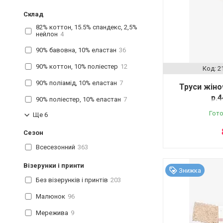
Склад
82% коттон, 15.5% спандекс, 2,5%
нейлон
4
90% бавовна, 10% еластан
36
90% коттон, 10% поліестер
12
2
90% поліамід, 10% еластан
7
Труси жіно
р.
90% поліестер, 10% еластан
7
Гото
Ще 6
Сезон
Всесезонний
363
Візерунки і принти
Знижка
Без візерунків і принтів
203
Малюнок
96
Мережива
9