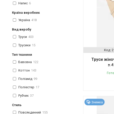
Напис
6
Країна виробник
Україна
418
Вид виробу
Труси
403
Трусики
15
2
Тип тканини
Труси жіно
Бавовна
122
р.
Коттон
143
Гото
Поліамід
99
Поліестер
17
Рубчик
37
Знижка
Стиль
Повсякденний
155