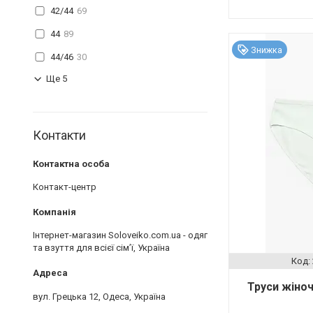
42/44
69
44
89
Знижка
44/46
30
Ще 5
Контакти
Контакт-центр
Інтернет-магазин Soloveiko.com.ua - одяг
та взуття для всієї сім’ї, Україна
Труси жіноч
вул. Грецька 12, Одеса, Україна