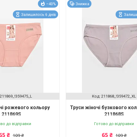
–40%
Знижка
Залишилось 6 днів
Залиши
211869_!359475_L
211868_!359472_XL
чі рожевого кольору
Труси жіночі бузкового кол
211869S
211868S
во до відправки
Готово до відправки
65 ₴
65 ₴
109 ₴
109 ₴