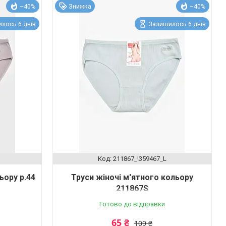
–40%
Знижка
–40%
лось 6 днів
Залишилось 6 днів
211867_!359467_L
ьору р.44
Труси жіночі м'ятного кольору
211867S
Готово до відправки
65 ₴
109 ₴