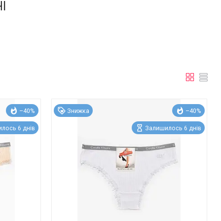
І
–40%
Знижка
–40%
лось 6 днів
Залишилось 6 днів