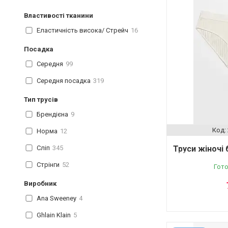
Властивості тканини
Еластичність висока/ Стрейч
16
Посадка
Середня
99
Середня посадка
319
Тип трусів
Брендієна
9
Норма
12
Сліп
345
Труси жіночі 
Стрінги
52
Гото
Виробник
Ana Sweeney
4
Ghlain Klain
5