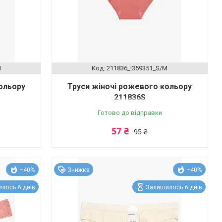
M
211836_!359351_S/M
ольору
Труси жіночі рожевого кольору
211836S
Готово до відправки
57 ₴
95 ₴
–40%
Знижка
–40%
лось 6 днів
Залишилось 6 днів