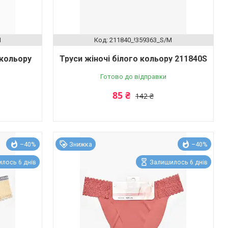
M
211840_!359363_S/M
 кольору
Труси жіночі білого кольору 211840S
Готово до відправки
85 ₴
142 ₴
–40%
Знижка
–40%
лось 6 днів
Залишилось 6 днів