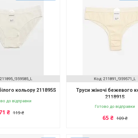
211895_!359585_L
211891_!359571_L
білого кольору 211895S
Труси жіночі бежевого к
211891S
во до відправки
Готово до відправки
71 ₴
119 ₴
65 ₴
109 ₴