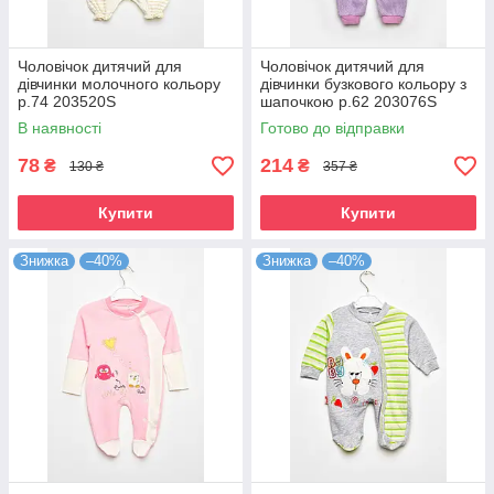
Чоловічок дитячий для
Чоловічок дитячий для
дівчинки молочного кольору
дівчинки бузкового кольору з
р.74 203520S
шапочкою р.62 203076S
В наявності
Готово до відправки
78
214
₴
₴
130 ₴
357 ₴
Купити
Купити
Знижка
–40%
Знижка
–40%