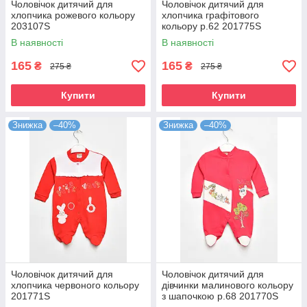
Чоловічок дитячий для
Чоловічок дитячий для
хлопчика рожевого кольору
хлопчика графітового
203107S
кольору р.62 201775S
В наявності
В наявності
165
165
₴
₴
275 ₴
275 ₴
Купити
Купити
Знижка
–40%
Знижка
–40%
Чоловічок дитячий для
Чоловічок дитячий для
хлопчика червоного кольору
дівчинки малинового кольору
201771S
з шапочкою р.68 201770S