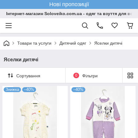
Нові пропозиції
Інтернет-магазин Soloveiko.com.ua - одяг та взуття для всієї 
Товари та услуги
Дитячий одяг
Яселки дитячі
Яселки дитячі
Сортування
0
Фільтри
Знижка
–40%
–40%