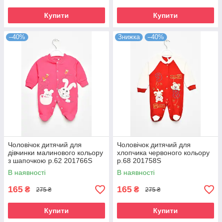
Купити
Купити
–40%
Знижка
–40%
Чоловічок дитячий для
Чоловічок дитячий для
дівчинки малинового кольору
хлопчика червоного кольору
з шапочкою р.62 201766S
р.68 201758S
В наявності
В наявності
165
165
₴
₴
275 ₴
275 ₴
Купити
Купити