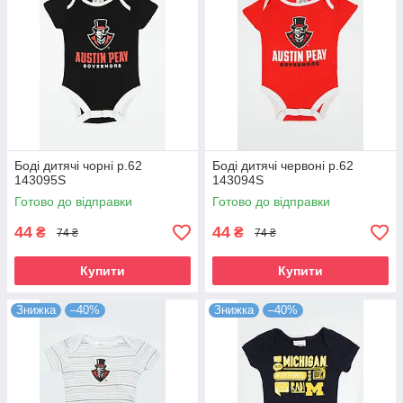
Боді дитячі чорні р.62
Боді дитячі червоні р.62
143095S
143094S
Готово до відправки
Готово до відправки
44
44
₴
₴
74 ₴
74 ₴
Купити
Купити
Знижка
–40%
Знижка
–40%