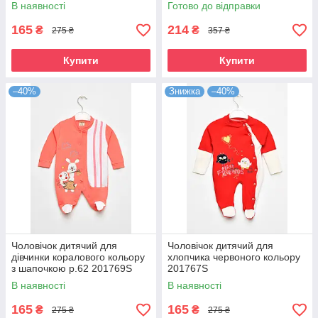
В наявності
Готово до відправки
165
214
₴
₴
275 ₴
357 ₴
Купити
Купити
–40%
Знижка
–40%
Чоловічок дитячий для
Чоловічок дитячий для
дівчинки коралового кольору
хлопчика червоного кольору
з шапочкою р.62 201769S
201767S
В наявності
В наявності
165
165
₴
₴
275 ₴
275 ₴