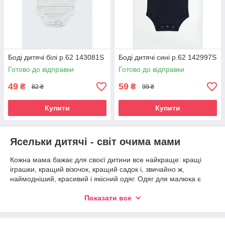
Боді дитячі білі р.62 143081S
Боді дитячі сині р.62 142997S
Готово до відправки
Готово до відправки
49
59
₴
₴
82 ₴
99 ₴
Купити
Купити
Ясельки дитячі - світ очима мами
Кожна мама бажає для своєї дитини все найкраще: кращі
іграшки, кращий візочок, кращий садок і, звичайно ж,
наймодніший, красивий і якісний одяг. Одяг для малюка є
невіддільною частиною його навколишнього маленького світу.
Кожна дитина - це самий неоціненний скарб для мами та
Показати все
тата, тому вони й намагаються одягти його в модний і
незвичайний одяг, виділивши його з оточення. Батьки зі