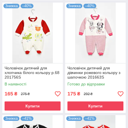
Знижка
–40%
Знижка
–40%
Чоловічок дитячий для
Чоловічок дитячий для
хлопчика білого кольору р.68
дівчинки рожевого кольору з
201756S
шапочкою 201663S
В наявності
Готово до відправки
165
175
₴
₴
275 ₴
292 ₴
Купити
Купити
Знижка
–41%
Знижка
–41%