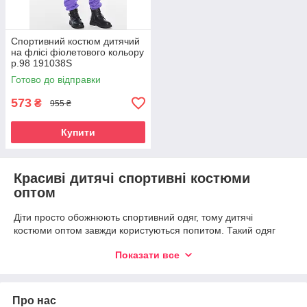
Спортивний костюм дитячий
на флісі фіолетового кольору
р.98 191038S
Готово до відправки
573
₴
955 ₴
Купити
Красиві дитячі спортивні костюми
оптом
Діти просто обожнюють спортивний одяг, тому дитячі
костюми оптом завжди користуються попитом. Такий одяг
потрібен нашим дітям практично постійно. Навіть якщо ваша
Показати все
дитина не відвідує спортивну секцію, вона із задоволенням
надіне спортивний костюм, вирушаючи на прогулянку, а
також на дачу або заміський пікнік. Переваги такого одягу в
можливості проявляти необмежену активність. Часом у
Про нас